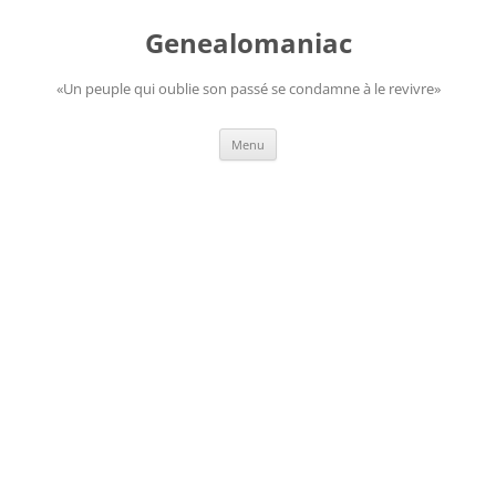
Aller
au
Genealomaniac
contenu
«Un peuple qui oublie son passé se condamne à le revivre»
Menu