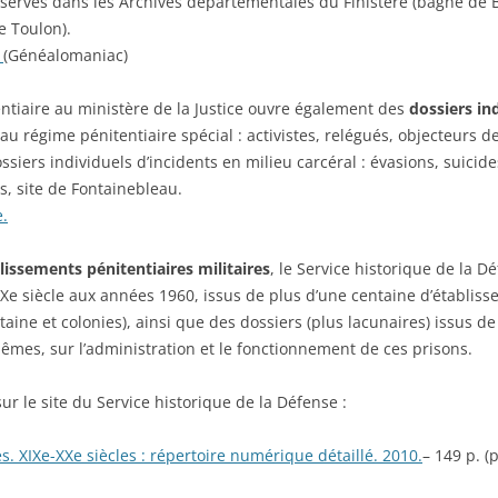
servés dans les Archives départementales du Finistère (bagne de B
ES AUTORITÉS DU REICH, 16
e Toulon).
MBRE 1942.
D
(Généalomaniac)
 DES SOLDATS DU 147E
ENT D’INFANTERIE DE
entiaire au ministère de la Justice ouvre également des
dossiers ind
ERESSE
u régime pénitentiaire spécial : activistes, relégués, objecteurs de
ssiers individuels d’incidents en milieu carcéral : évasions, suicid
 DES PRISONNIERS FAITS PAR
s, site de Fontainebleau.
ÉE DE VERSAILLES – 1871
e.
RANDE GUERRE DES
lissements pénitentiaires militaires
, le Service historique de la 
AIS: À TRAVERS LES
Xe siècle aux années 1960, issus de plus d’une centaine d’établiss
IVES DE LA GRANDE
itaine et colonies), ainsi que des dossiers (plus lacunaires) issus de
ECTE
êmes, sur l’administration et le fonctionnement de ces prisons.
ur le site du Service historique de la Défense :
es. XIXe-XXe siècles : répertoire numérique détaillé. 2010.
– 149 p. (