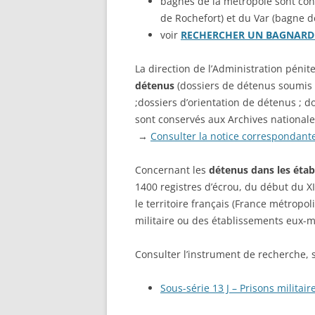
bagnes de la métropole sont con
PAR L
de Rochefort) et du Var (bagne d
DÉCE
voir
RECHERCHER UN BAGNAR
BASE
RÉGIM
La direction de l’Administration pénit
FORT
détenus
(dossiers de détenus soumis a
;dossiers d’orientation de détenus ; do
LISTE
sont conservés aux Archives nationale
L’ARM
→
Consulter la notice correspondant
LA G
Concernant les
détenus dans les étab
FRANÇ
1400 registres d’écrou, du début du XI
ARCH
le territoire français (France métropol
COLL
militaire ou des établissements eux-m
Consulter l’instrument de recherche, s
Sous-série 13 J – Prisons militair