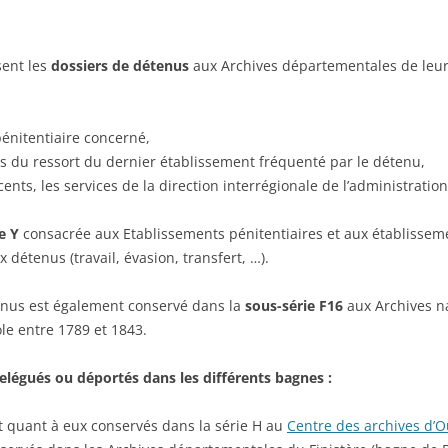
 NOMINATIF DES MALADES
CIMETIÈRE DE SAINTE
EMPLACEMENTS DES TROUPES
HÔPITAL CIVIL DE BELFORT
MER (44) : COLONEL
T D’ALSACE ÉVACUÉS (1939-
RENÉ LOUIS PIERRE (1
sent les
dossiers de détenus
aux Archives départementales de leur 
INSTRUCTION DE SERVICE ÉDITION
POUR LE FUSILLER ET LE TIREUR
CIMETIÈRE DE SAINTE
V)
LMG. DR. JURÉ. W. REIBERT. / DER
U GÉNÉALOMANIAC – ETAT
MER (44) : JEAN AUBI
 pénitentiaire concerné,
DIENSTUNTERRICHT IM HEERE.
NATIF DES RESSORTISSANTS
DE
1996) ANCIEN DÉPOR
s du ressort du dernier établissement fréquenté par le détenu,
AUSGABE FÜR DEN GEWEHR- UND
ÉPARTEMENT DE BELFORT
MATHAUSEN
écents, les services de la direction interrégionale de l’administrati
L.M.G.-SCHÜTZEN. – DR. JUR. W.
ICIAIRES DE L’ASSISTANCE
REIBERT.
LES MOUTIERS-EN-RE
IEILLARDS INFIRMES ET
e Y
consacrée aux Etablissements pénitentiaires et aux établissem
DE SÉPULTURE DES F
RABLES ÉVACUÉE SUR LA
 détenus (travail, évasion, transfert, …).
ANNUAIRE DES PRINCIPAUX
RONDEAU
ZE PAR TRAIN SANITAIRE
CAMPS, LIEUX DE TRAVAIL ET
AIRE (1939-1940)
nus est également conservé dans la
sous-série F16
aux Archives na
HÔPITAUX DANS LESQUELS SONT
LES MOUTIERS-EN-RET
le entre 1789 et 1843.
HÉBERGÉS LES PRISONNIERS DE
L’ENSEIGNE DE VAIS
 DES ÉTRANGERS ET
GUERRE ALLEMANDS EN FRANCE –
ARSENE-MARIE
NGÈRES INTERNÉS AU CAMPS
elégués ou déportés dans les différents bagnes :
1917
TERNEMENT DE VERNET
GE) ET BRENS (TARN)
LISTES PRISONNIERS – ACCÈS
nt quant à eux conservés dans la série H au
Centre des archives d’
UTÉS COMME TRAVAILLEURS
RESTREINT