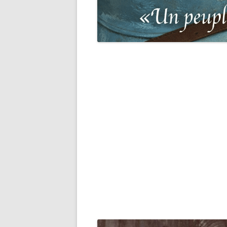
DES 
RECHERCHER UNE VICTIME D
DE 19
PERSÉCUTIONS NAZIS
BASE
RECHERCHER UN SOLDAT
« SUR
ALLEMAND
PHAR
RECHERCHER UN SOLDAT
À NOS
AMÉRICAIN
DE PO
L’OR
RECHERCHER UN SOLDAT
FRANC
ANGLAIS
BRET
RECHERCHER UN SOLDAT BE
BASE
RECHERCHER UN SOLDAT
POPU
AUSTRALIEN
PEND
RECHERCHER UN SOLDAT
LISTE
CANADIEN