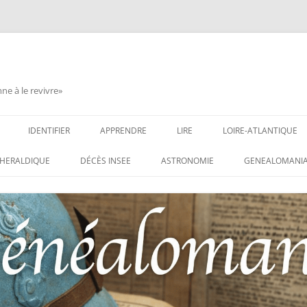
e à le revivre»
IDENTIFIER
APPRENDRE
LIRE
LOIRE-ATLANTIQUE
 DES CONDAMNATIONS À
INSIGNES, ATTRIBUTS ET GRADES
APPRENDRE
LIRE
LES ENFANTS DU CLI
HERALDIQUE
DÉCÈS INSEE
ASTRONOMIE
GENEALOMANIA
T
1914-1918
PARTIS POUR LA PAT
WEBINAIRES – MYHERITAGE
 DES HISTORIQUES
IDENTIFIER UNE PATTE DE COLLET
CARRÉ MILITAIRE FR
MENTAIRES
(INSIGNE DE COL)
CLION-SUR-MER
 DE RECHERCHE DES
IDENTIFIER UNE MÉDAILLE OU
LES SOLDATS OUBLIÉ
EAUX D’HONNEUR DE
DÉCORATION
N°65 – LE CLION-SUR-
 DE
USTRATION, VÉRITABLE LIVRE
LEXIQUE DES ABRÉVIATIONS
LE CLION-SUR-MER 
 RÉUNISSANT LES PORTRAITS