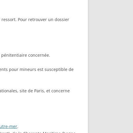
-MARIE-SUR-
 BABONNEAU
904-1965)
ressort. Pour retrouver un dossier
-MARIE-SUR-
NEAU (1910-
TÉ DE
on pénitentiaire concernée.
TZ – PLAQUE
ents pour mineurs est susceptible de
RÈRES
tionales, site de Paris, et concerne
Z :
SEAU LEROUX
Outre-mer
.