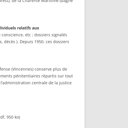
rest), de la Charente Maritime (bagne
ividuels relatifs aux
 conscience, etc ; dossiers signalés
es, décès ). Depuis 1950, ces dossiers
Défense (Vincennes) conserve plus de
ements pénitentiaires répartis sur tout
 l’administration centrale de la justice
pdf, 950 ko)