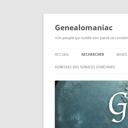
Aller
au
contenu
Genealomaniac
«Un peuple qui oublie son passé se condamn
ACCUEIL
RECHERCHER
BASES
RECHERCHER UN SOLDAT
BASE
ADRESSES DES SERVICES D’ARCHIVES
FRANÇAIS
MOR
RECHERCHER UNE CARTE DE
BASE
COMBATTANT
RÉGI
RECHERCHER UN RÉSISTANT
BASE
TABL
RECHERCHER UN PRISONNIER
L’ILL
GUERRE
D’OR,