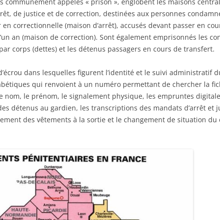
lus communément appelés « prison », englobent les maisons central
rêt, de justice et de correction, destinées aux personnes conda
en correctionnelle (maison d’arrêt), accusés devant passer en cour 
’un an (maison de correction). Sont également emprisonnés les c
par corps (dettes) et les détenus passagers en cours de transfert.
’écrou dans lesquelles figurent l’identité et le suivi administratif
abétiques qui renvoient à un numéro permettant de chercher la fic
e nom, le prénom, le signalement physique, les empruntes digital
 des détenus au gardien, les transcriptions des mandats d’arrêt 
nalement des vêtements à la sortie et le changement de situation du 