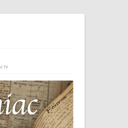
ON-SUR-MER
C TV
RIE
ANÇAIS DU
S DU HC
MER (44)
: MONUMENT