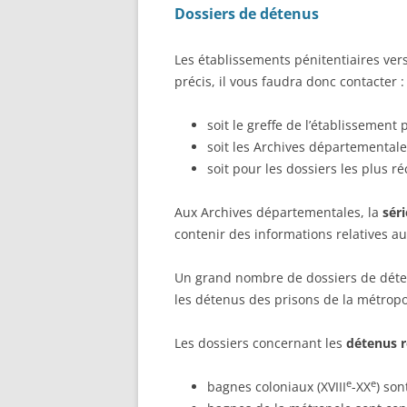
ETAT
Dossiers de détenus
RECHERCHER UN BAGNARD
DE L’
VENAN
FAIRE UNE RECHERCHE AUX
Les établissements pénitentiaires ver
1940)
ARCHIVES FÉDÉRALES
précis, il vous faudra donc contacter :
ALLEMANDES (BUNDESARCHI
EXCL
soit le greffe de l’établissement
NOMI
RECHERCHER DES ARCHIVES 
soit les Archives départementale
AU D
PRESSE
soit pour les dossiers les plus r
BÉNÉF
RECHERCHER UN POLONAIS
AUX V
Aux Archives départementales, la
séri
INCU
contenir des informations relatives aux
CORRÈ
MILIT
Un grand nombre de dossiers de déte
les détenus des prisons de la métropo
LISTE
ÉTRA
Les dossiers concernant les
détenus r
D’IN
(ARIÈ
e
e
bagnes coloniaux (XVIII
-XX
) so
RECR