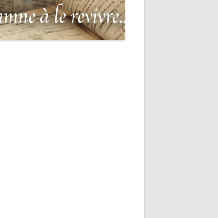
 GUERRE
DE 1870-
POUR LA
SUR-MER
DEAD OF THE
EMETERIES
E
ITANNIQUE
ITANNIQUE DE
ER
JEAN MARIE
-MARIE-SUR-