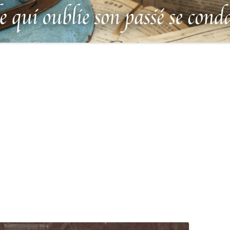
MILITAIRES
AUX MORTS VIRTUEL
PLUS HÉROÏQUES SOLDATS
ES
FRANCO-ALLEMANDE 
14-1918
CATALOGUES DES OBLITÉRATIONS
1871
MILITAIRES FRANÇAISES 1914-1918
 DES DISPARUS DU JOURNAL
/ 1939-1945 – BERTRAND SINAIS
LIVRE D’OR « MORT 
 LE VIF »
(1979)
FRANCE » DU CLION-
E DE LA LOIRE – « HOMMAGE
UNIFORMOLOGIE – UNIFORME ET
1939-1945 THE WAR 
 HÉROS » (+ 604 PORTRAITS
ÉQUIPEMENT ARMÉE FRANÇAISE –
COMMONWEALTH – C
ILUS 1914-1918 CITÉS À
1937
IN LOIRE-ATLANTIQU
DRE OU MORTS POUR LA
E) – PAYS DE LOIRE –
LEXIQUE DES ABRÉVIATIONS
CARRÉ MILITAIRE BR
AGNE – VENDÉE
MILITAIRES ALLEMANDES
DU CLION-SUR-MER
LGE
 DES ÉVADÉS – UNEG
UNITED STATES SERVICE SYMBOLS
CARRÉ MILITAIRE BR
– 1942
SAINTE-MARIE-SUR-M
LATIONS DÉPLACÉES
ANT 1914-1918
TABLEAU DE LA DURÉE DU
IL VENAIT DU CIEL … 
SERVICE MILITAIRE DE CHAQUE
BERNARD TERRIEN
S DE RAPATRIÉS (1917)
CLASSE QUI PARTICIPA À LA
CIMETIÈRE DE SAINTE