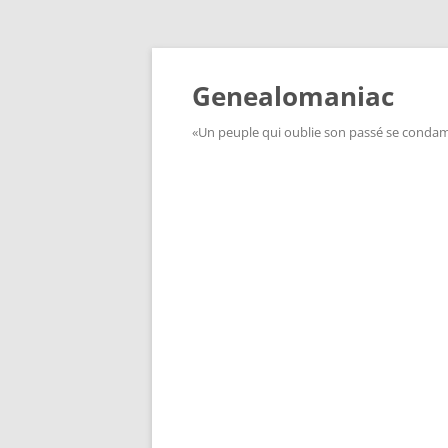
Aller
au
contenu
Genealomaniac
«Un peuple qui oublie son passé se condamn