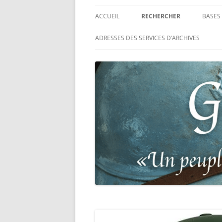
ACCUEIL
RECHERCHER
BASES
RECHERCHER UN SOLDAT
BASE
ADRESSES DES SERVICES D’ARCHIVES
FRANÇAIS
MOR
RECHERCHER UNE CARTE DE
BASE
COMBATTANT
RÉGI
RECHERCHER UN RÉSISTANT
BASE
TABL
RECHERCHER UN PRISONNIER
L’ILL
GUERRE
D’OR,
DES 
RECHERCHER UNE VICTIME D
DE 19
PERSÉCUTIONS NAZIS
BASE
RECHERCHER UN SOLDAT
« SUR
ALLEMAND
PHAR
RECHERCHER UN SOLDAT