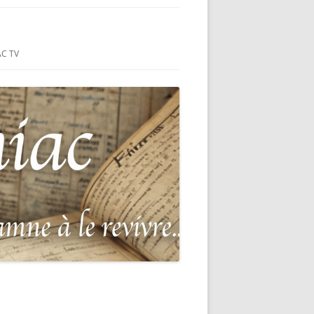
ON-SUR-MER
C TV
RIE
ANÇAIS DU
S DU HC
MER (44)
: MONUMENT
 GUERRE
DE 1870-
POUR LA
SUR-MER
DEAD OF THE