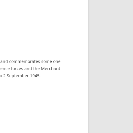
U ROBERT
8-1944)
NNE HELENE)
-1964) EST
ARIE-SUR-
OIRE-
 and commemorates some one
-MARIE-SUR-
efence forces and the Merchant
RENÉ MARIE
to 2 September 1945.
)
-MARIE-SUR-
 BABONNEAU
904-1965)
-MARIE-SUR-
NEAU (1910-
TÉ DE