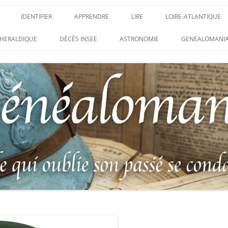
IDENTIFIER
APPRENDRE
LIRE
LOIRE-ATLANTIQUE
 DES CONDAMNATIONS À
INSIGNES, ATTRIBUTS ET GRADES
APPRENDRE
LIRE
LES ENFANTS DU CLI
HERALDIQUE
DÉCÈS INSEE
ASTRONOMIE
GENEALOMANIA
T
1914-1918
PARTIS POUR LA PAT
WEBINAIRES – MYHERITAGE
 DES HISTORIQUES
IDENTIFIER UNE PATTE DE COLLET
CARRÉ MILITAIRE FR
MENTAIRES
(INSIGNE DE COL)
CLION-SUR-MER
 DE RECHERCHE DES
IDENTIFIER UNE MÉDAILLE OU
LES SOLDATS OUBLIÉ
EAUX D’HONNEUR DE
DÉCORATION
N°65 – LE CLION-SUR-
 DE
USTRATION, VÉRITABLE LIVRE
LEXIQUE DES ABRÉVIATIONS
LE CLION-SUR-MER 
 RÉUNISSANT LES PORTRAITS
MILITAIRES
AUX MORTS VIRTUEL
PLUS HÉROÏQUES SOLDATS
ES
FRANCO-ALLEMANDE 
14-1918
CATALOGUES DES OBLITÉRATIONS
1871
MILITAIRES FRANÇAISES 1914-1918
 DES DISPARUS DU JOURNAL
/ 1939-1945 – BERTRAND SINAIS
LIVRE D’OR « MORT 
 LE VIF »
(1979)
FRANCE » DU CLION-
E DE LA LOIRE – « HOMMAGE
UNIFORMOLOGIE – UNIFORME ET
1939-1945 THE WAR 