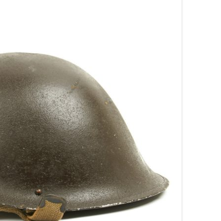
 HÉROS » (+ 604 PORTRAITS
ÉQUIPEMENT ARMÉE FRANÇAISE –
COMMONWEALTH – C
ILUS 1914-1918 CITÉS À
1937
IN LOIRE-ATLANTIQU
DRE OU MORTS POUR LA
E) – PAYS DE LOIRE –
LEXIQUE DES ABRÉVIATIONS
CARRÉ MILITAIRE BR
AGNE – VENDÉE
MILITAIRES ALLEMANDES
DU CLION-SUR-MER
LGE
 DES ÉVADÉS – UNEG
UNITED STATES SERVICE SYMBOLS
CARRÉ MILITAIRE BR
– 1942
SAINTE-MARIE-SUR-M
LATIONS DÉPLACÉES
ANT 1914-1918
TABLEAU DE LA DURÉE DU
IL VENAIT DU CIEL … 
SERVICE MILITAIRE DE CHAQUE
BERNARD TERRIEN
S DE RAPATRIÉS (1917)
CLASSE QUI PARTICIPA À LA
CIMETIÈRE DE SAINTE
ARDEMENT DE L’USINE
GRANDE GUERRE MONDIALE 1914-
LIEN
MER (44) – TABLEAU
ULT DE BILLANCOURT
1918
1914-1918
IL
TIN N° 1 DU 15 SEPTEMBRE
TABLEAU DES RÉGIONS ET
CARRÉ MILITAIRE BR
DU BULLETIN DU SERVICE DE
SUBDIVISIONS DE RÉGIONS
DU MOUTIERS-EN-RE
EIGNEMENTS SUR LES
MILITAIRES
IÉS ET RAPATRIÉS –
SÉPULTURE CIMETIÈR
HISTORIQUE DES PLAQUES