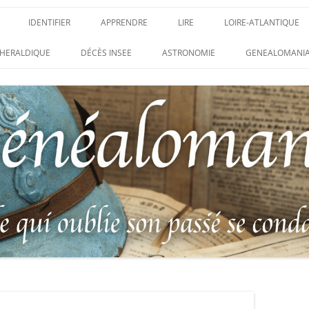
IDENTIFIER
APPRENDRE
LIRE
LOIRE-ATLANTIQUE
 DES CONDAMNATIONS À
INSIGNES, ATTRIBUTS ET GRADES
APPRENDRE
LIRE
LES ENFANTS DU CLI
HERALDIQUE
DÉCÈS INSEE
ASTRONOMIE
GENEALOMANIA
T
1914-1918
PARTIS POUR LA PAT
WEBINAIRES – MYHERITAGE
 DES HISTORIQUES
IDENTIFIER UNE PATTE DE COLLET
CARRÉ MILITAIRE FR
MENTAIRES
(INSIGNE DE COL)
CLION-SUR-MER
 DE RECHERCHE DES
IDENTIFIER UNE MÉDAILLE OU
LES SOLDATS OUBLIÉ
EAUX D’HONNEUR DE
DÉCORATION
N°65 – LE CLION-SUR-
 DE
USTRATION, VÉRITABLE LIVRE
LEXIQUE DES ABRÉVIATIONS
LE CLION-SUR-MER 
 RÉUNISSANT LES PORTRAITS
MILITAIRES
AUX MORTS VIRTUEL
PLUS HÉROÏQUES SOLDATS
ES
FRANCO-ALLEMANDE 
14-1918
CATALOGUES DES OBLITÉRATIONS
1871
MILITAIRES FRANÇAISES 1914-1918
 DES DISPARUS DU JOURNAL
/ 1939-1945 – BERTRAND SINAIS
LIVRE D’OR « MORT 
 LE VIF »
(1979)
FRANCE » DU CLION-
E DE LA LOIRE – « HOMMAGE
UNIFORMOLOGIE – UNIFORME ET
1939-1945 THE WAR 