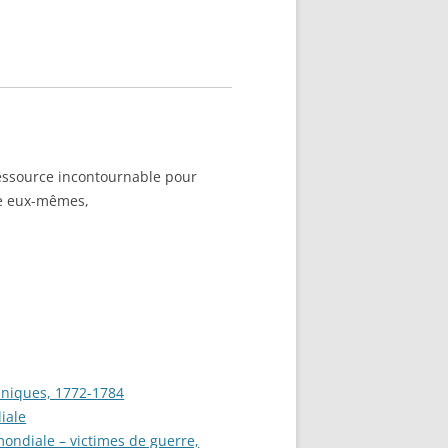
TZ – PLAQUE
RÈRES
Z :
SEAU LEROUX
essource incontournable pour
re eux-mêmes,
anniques, 1772-1784
iale
ondiale – victimes de guerre,