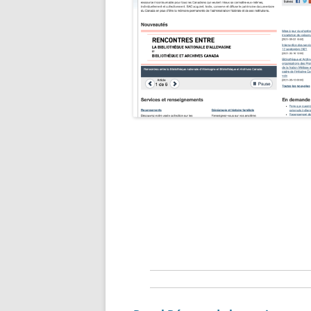
LISTE
L’ARM
LA G
FRANÇ
ARCH
COLL