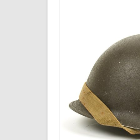
À NOS
AMÉRICAIN
DE PO
L’OR
RECHERCHER UN SOLDAT
FRANC
ANGLAIS
BRET
RECHERCHER UN SOLDAT BE
BASE
RECHERCHER UN SOLDAT
POPU
AUSTRALIEN
PEND
RECHERCHER UN SOLDAT
LISTE
CANADIEN
BOMB
RECHERCHER UN SOLDAT ITA
RENA
RECHERCHER UN DÉTENU CIV
BULLE
RECHERCHER UN MARIN
1917 
RENS
RECHERCHER UN AVIATEUR,
RÉFUG
CRASH OU UN HELPEUR