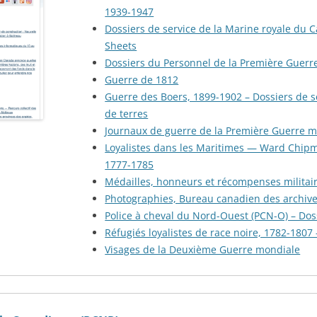
 DES PRISONNIERS FAITS PAR
1939-1947
ÉE DE VERSAILLES – 1871
Dossiers de service de la Marine royale du 
Sheets
RANDE GUERRE DES
Dossiers du Personnel de la Première Guerr
AIS: À TRAVERS LES
Guerre de 1812
IVES DE LA GRANDE
Guerre des Boers, 1899-1902 – Dossiers de 
ECTE
de terres
Journaux de guerre de la Première Guerre 
Loyalistes dans les Maritimes — Ward Chipm
1777-1785
Médailles, honneurs et récompenses militai
Photographies, Bureau canadien des archive
Police à cheval du Nord-Ouest (PCN-O) – Dos
Réfugiés loyalistes de race noire, 1782-1807
Visages de la Deuxième Guerre mondiale