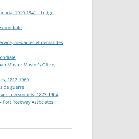
Canada, 1910-1941 – Ledger
e mondiale
service, médailles et demandes
mondiale
an Muster Master’s Office,
res, 1812-1969
s de guerre
siers personnels, 1873-1904
 – Port Roseway Associates