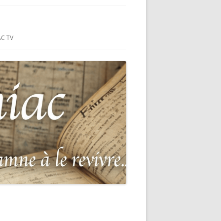
ON-SUR-MER
C TV
RIE
ANÇAIS DU
S DU HC
MER (44)
: MONUMENT
 GUERRE
DE 1870-
POUR LA
SUR-MER
DEAD OF THE