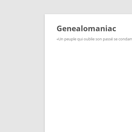
Aller
au
contenu
Genealomaniac
«Un peuple qui oublie son passé se condamn