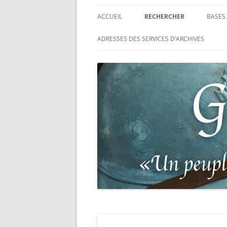
ACCUEIL
RECHERCHER
BASES
RECHERCHER UN SOLDAT
BASE
ADRESSES DES SERVICES D’ARCHIVES
FRANÇAIS
MOR
RECHERCHER UNE CARTE DE
BASE
COMBATTANT
RÉGI
RECHERCHER UN RÉSISTANT
BASE
TABL
RECHERCHER UN PRISONNIER
L’ILL
GUERRE
D’OR,
DES 
RECHERCHER UNE VICTIME D
DE 19
PERSÉCUTIONS NAZIS
BASE
RECHERCHER UN SOLDAT
« SUR
ALLEMAND
PHAR
RECHERCHER UN SOLDAT