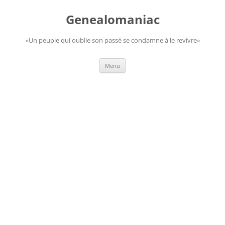
Aller
au
Genealomaniac
contenu
«Un peuple qui oublie son passé se condamne à le revivre»
Menu