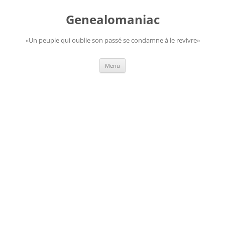
Aller
au
Genealomaniac
contenu
«Un peuple qui oublie son passé se condamne à le revivre»
Menu