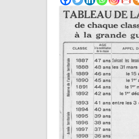
STATI
RAPAT
RECHERCHER UN PUPILLE DE
30/07/
NATION
ADRES
RECHERCHER UN DOUANIER
PERSO
RAPAT
RECHERCHER UN ANCÊTRE
CHEMINOT
ETAT 
RÉSID
RECHERCHER UNE SÉPULTUR
PERSO
DÉPAR
RECHERCHER UN FRANÇAIS À
LISTES
L’ÉTRANGER
ETAT 
RECHERCHER UN BAGNARD
DE L’
VENAN
FAIRE UNE RECHERCHE AUX
1940)
ARCHIVES FÉDÉRALES
ALLEMANDES (BUNDESARCHI
EXCLU
NOMIN
RECHERCHER DES ARCHIVES 