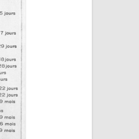
ETZ – PLAQUE
FRÈRES
TZ :
SEAU LEROUX