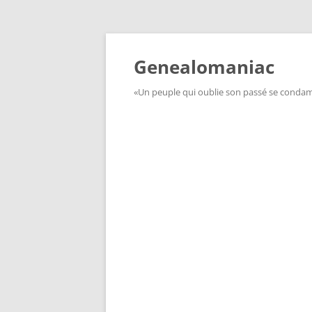
Aller
au
contenu
Genealomaniac
«Un peuple qui oublie son passé se condamn