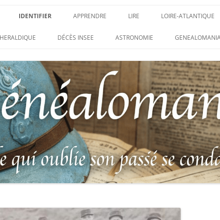
IDENTIFIER
APPRENDRE
LIRE
LOIRE-ATLANTIQUE
DES CONDAMNATIONS À
INSIGNES, ATTRIBUTS ET GRADES
APPRENDRE
LIRE
LES ENFANTS DU CL
HERALDIQUE
DÉCÈS INSEE
ASTRONOMIE
GENEALOMANIA
1914-1918
PARTIS POUR LA PAT
WEBINAIRES – MYHERITAGE
DES HISTORIQUES
IDENTIFIER UNE PATTE DE COLLET
CARRÉ MILITAIRE FR
ENTAIRES
(INSIGNE DE COL)
CLION-SUR-MER
DE RECHERCHE DES
IDENTIFIER UNE MÉDAILLE OU
LES SOLDATS OUBLI
AUX D’HONNEUR DE
DÉCORATION
N°65 – LE CLION-SUR
 DE
USTRATION, VÉRITABLE LIVRE
LEXIQUE DES ABRÉVIATIONS
LE CLION-SUR-MER 
 RÉUNISSANT LES PORTRAITS
MILITAIRES
AUX MORTS VIRTUEL
LUS HÉROÏQUES SOLDATS
ES
FRANCO-ALLEMANDE 
14-1918
CATALOGUES DES OBLITÉRATIONS
1871
MILITAIRES FRANÇAISES 1914-1918
DES DISPARUS DU JOURNAL
/ 1939-1945 – BERTRAND SINAIS
LIVRE D’OR « MORT 
LE VIF »
(1979)
FRANCE » DU CLION
 DE LA LOIRE – « HOMMAGE
UNIFORMOLOGIE – UNIFORME ET
1939-1945 THE WAR 