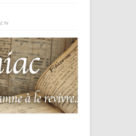
ION-SUR-MER
C TV
RIE
ANÇAIS DU
ÉS DU HC
-MER (44)
: MONUMENT
 GUERRE
DE 1870-
POUR LA
-SUR-MER
DEAD OF THE