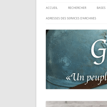
ACCUEIL
RECHERCHER
BASES
RECHERCHER UN SOLDAT
BASE 
ADRESSES DES SERVICES D’ARCHIVES
FRANÇAIS
MORT
RECHERCHER UNE CARTE DE
BASE 
COMBATTANT
RÉGIM
RECHERCHER UN RÉSISTANT
BASE 
TABLE
RECHERCHER UN PRISONNIER
L’ILL
GUERRE
D’OR,
DES P
RECHERCHER UNE VICTIME D
DE 19
PERSÉCUTIONS NAZIS
BASE 
RECHERCHER UN SOLDAT
« SUR 
ALLEMAND
PHARE
RECHERCHER UN SOLDAT