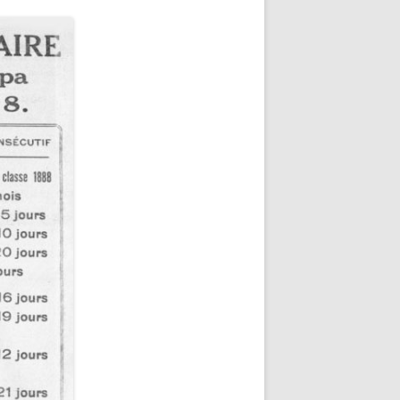
U ROBERT
18-1944)
NNE HELENE)
-1964) EST
ARIE-SUR-
LOIRE-
E-MARIE-SUR-
 RENÉ MARIE
)
E-MARIE-SUR-
L BABONNEAU
1904-1965)
E-MARIE-SUR-
NEAU (1910-
TÉ DE