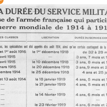
STIQUES DES CONVOIS DE
SUR-MER : BOURREA
MILITAIRES
RIÉS ARRIVÉS À EVIAN DU
 LA
JOSEPH CLÉMENT (19
1917 AU 01/09/1917 –
CARTE MILITAIRE DE LA FRANCE –
SE DÉFINITIVES DES
YANINA HELENA (JEA
1906
NNES ET FAMILLES
SLEPOWRONSKA (1895
RIÉES PAR LA SUISSE
LIEUX D’INTERNEMENT EN FRANCE
INHUMÉE À SAINTE-M
1939-1945
MER (PORNIC – 44 – 
FAISANT CONNAÎTRE LA
ATLANTIQUE)
ENCE ACTUELLE DES
DÉPÔTS DE PRISONNIERS
E
NNES ÉVACUÉES DU
ALLEMANDS (1914-1918)
CIMETIÈRE DE SAINT
TEMENT DU HAUT-RHIN (5
MER (44) : PHILIPPE
LISTE DES CAMPS DE PRISONNIERS
 ) – 1914-1918
LARAISON (1936-1960
DU IIIE REICH
NOMINATIF DES MALADES
CIMETIÈRE DE SAINT
EMPLACEMENTS DES TROUPES
HÔPITAL CIVIL DE BELFORT
MER (44) : COLONE
T D’ALSACE ÉVACUÉS (1939-
RENÉ LOUIS PIERRE (
INSTRUCTION DE SERVICE ÉDITION
POUR LE FUSILLER ET LE TIREUR
CIMETIÈRE DE SAINT
V)
LMG. DR. JURÉ. W. REIBERT. / DER
 GÉNÉALOMANIAC – ETAT
MER (44) : JEAN AUBI
DIENSTUNTERRICHT IM HEERE.
ATIF DES RESSORTISSANTS
DE
1996) ANCIEN DÉPOR