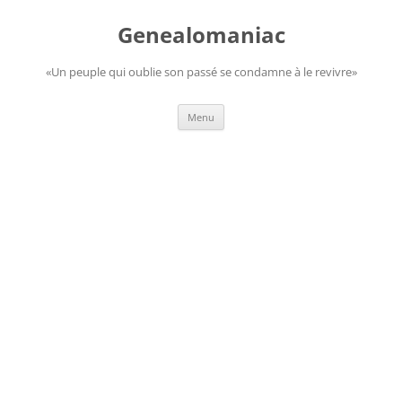
Aller
au
Genealomaniac
contenu
«Un peuple qui oublie son passé se condamne à le revivre»
Menu