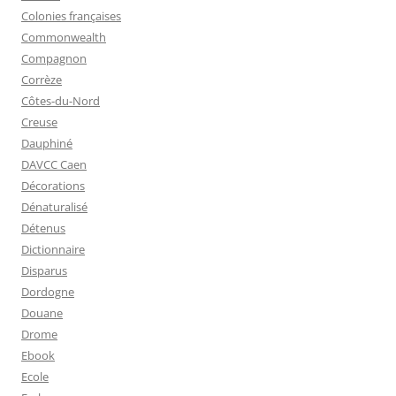
Colonies françaises
Commonwealth
Compagnon
Corrèze
Côtes-du-Nord
Creuse
Dauphiné
DAVCC Caen
Décorations
Dénaturalisé
Détenus
Dictionnaire
Disparus
Dordogne
Douane
Drome
Ebook
Ecole