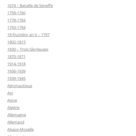
1674 – Bataille de Seneffe
1759-1760
1778-1783
1793-1794
18 fructidor an V – 1797
1802-1815
1830 – Trois Glorieuses
1870-1871
1914-1918
1936-1939
1939-1945
Aéronautique
Ain
Aisne
Algérie
Allemagne
Allemand
Alsace-Moselle