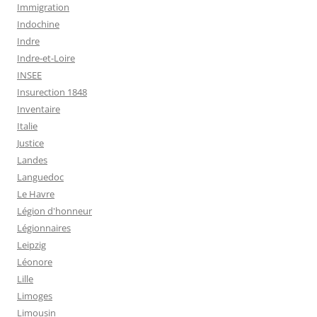
Immigration
Indochine
Indre
Indre-et-Loire
INSEE
Insurection 1848
Inventaire
Italie
Justice
Landes
Languedoc
Le Havre
Légion d'honneur
Légionnaires
Leipzig
Léonore
Lille
Limoges
Limousin