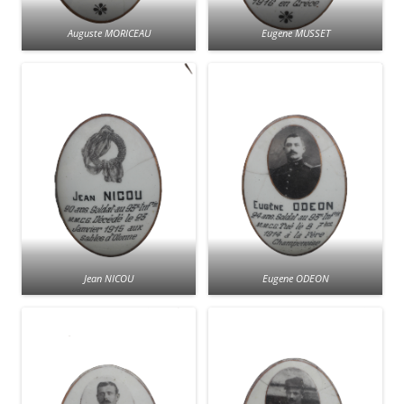
Auguste MORICEAU
Eugene MUSSET
Jean NICOU
Eugene ODEON