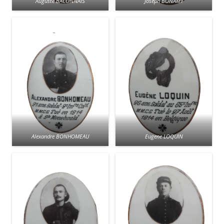
Auguste BACONNAIS
Joseph BONAMY
Alexandre BONHOMEAU
Eugene LOQUIN