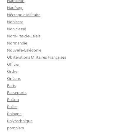
Napoleon
Naufrage
Nécropole Militaire
Noblesse
Non classé
Nord-Pas-de-Calais
Normandie
Nouvelle-Calédonie
Oblitérations Militaires Françaises
Officier
Ordre
Orléans
Paris
Passeports
Poitou
Police
Pologne
Polytechnique
pompiers