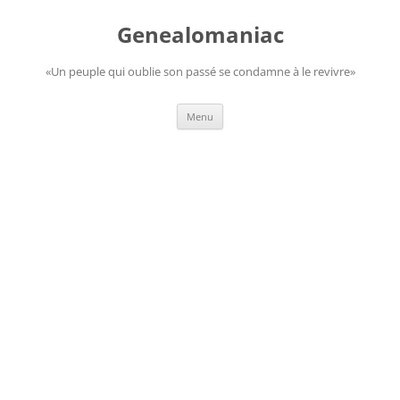
Aller
au
Genealomaniac
contenu
«Un peuple qui oublie son passé se condamne à le revivre»
Menu