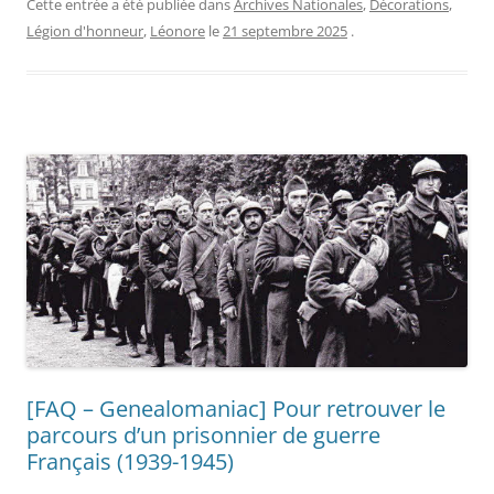
Cette entrée a été publiée dans
Archives Nationales
,
Décorations
,
Légion d'honneur
,
Léonore
le
21 septembre 2025
.
[FAQ – Genealomaniac] Pour retrouver le
parcours d’un prisonnier de guerre
Français (1939-1945)