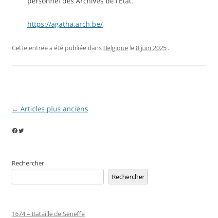
personnel des Archives de l’État.
https://agatha.arch.be/
Cette entrée a été publiée dans
Belgique
le
8 juin 2025
.
Navigation
←
Articles plus anciens
des
Facebook
Twitter
articles
Rechercher
Rechercher
1674 – Bataille de Seneffe