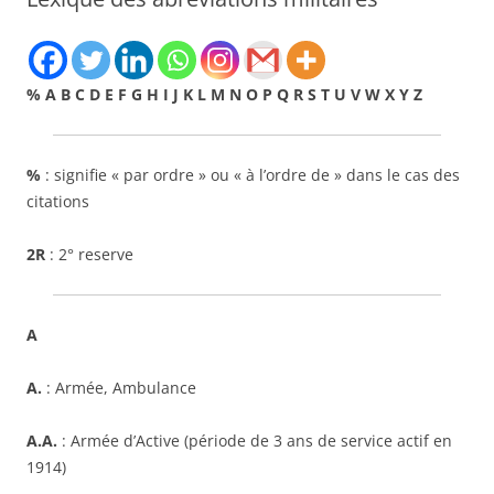
% A B C D E F G H I J K L M N O P Q R S T U V W X Y Z
%
: signifie « par ordre » ou « à l’ordre de » dans le cas des
citations
2R
: 2° reserve
A
A.
: Armée, Ambulance
A.A.
: Armée d’Active (période de 3 ans de service actif en
1914)