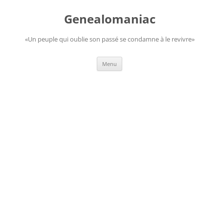
Aller
au
Genealomaniac
contenu
«Un peuple qui oublie son passé se condamne à le revivre»
Menu