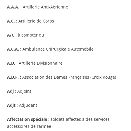
A.A.A.
: Artillerie Anti-Aèrienne
A.C.
: Artillerie de Corps
A/C
: à compter du
A.C.A. :
Ambulance Chirurgicale Automobile
A.D.
: Artillerie Divisionnaire
A.D.F. :
Association des Dames Françaises (Croix Rouge)
Adj
: Adjoint
Adjt
: Adjudant
Affectation spéciale
: soldats affectés à des services
accessoires de l’armée