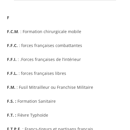
F
F.C.M
. : Formation chirurgicale mobile
F.F.C.
: forces françaises combattantes
F.F.I.
: .Forces françaises de l’intérieur
F.F.L.
: forces françaises libres
F.M.
: Fusil Mitrailleur ou Franchise Militaire
F.S. :
Formation Sanitaire
F.T. :
Fièvre Typhoïde
F.T.P.F.
: Francs-tireurs et partisans français