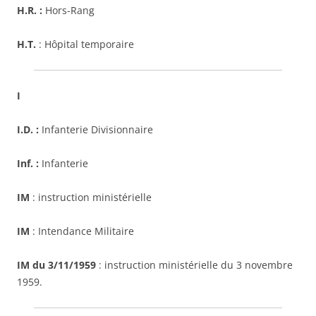
H.R. :
Hors-Rang
H.T.
: Hôpital temporaire
I
I.D. :
Infanterie Divisionnaire
Inf. :
Infanterie
IM
: instruction ministérielle
IM
: Intendance Militaire
IM
du 3/11/1959
: instruction ministérielle du 3 novembre
1959.