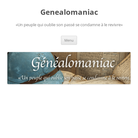
Aller
au
Genealomaniac
contenu
«Un peuple qui oublie son passé se condamne à le revivre»
Menu