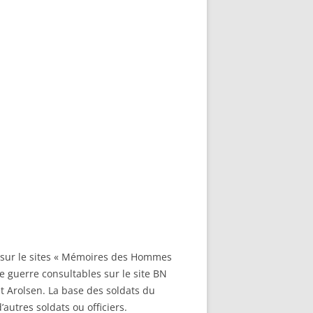
EMETERIES
TANNIQUE
TANNIQUE DE
ER
JEAN MARIE
-MARIE-SUR-
D’HONNEUR
s sur le sites « Mémoires des Hommes
TANNIQUE
e guerre consultables sur le site BN
Z
et Arolsen. La base des soldats du
 DU CLION-
autres soldats ou officiers.