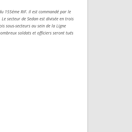
 ROBERT
8-1944)
 du 155éme RIF. Il est commandé par le
 Le secteur de Sedan est divisée en trois
NE HELENE)
ois sous-secteurs au sein de la Ligne
1964) EST
mbreux soldats et officiers seront tués
RIE-SUR-
OIRE-
-MARIE-SUR-
RENÉ MARIE
-MARIE-SUR-
 BABONNEAU
904-1965)
-MARIE-SUR-
EAU (1910-
É DE