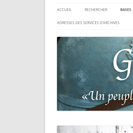
ACCUEIL
RECHERCHER
BASES
RECHERCHER UN SOLDAT
BASE 
ADRESSES DES SERVICES D’ARCHIVES
FRANÇAIS
MORT
RECHERCHER UNE CARTE DE
BASE 
COMBATTANT
RÉGIM
RECHERCHER UN RÉSISTANT
BASE 
TABLE
RECHERCHER UN PRISONNIER
L’ILL
GUERRE
D’OR,
DES P
RECHERCHER UNE VICTIME D
DE 19
PERSÉCUTIONS NAZIS
BASE 
RECHERCHER UN SOLDAT
« SUR 
ALLEMAND
PHARE
RECHERCHER UN SOLDAT