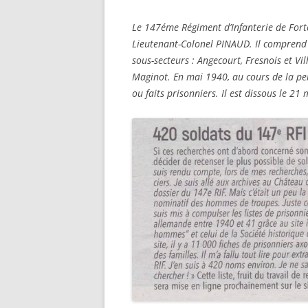
STATI
RAPAT
RECHERCHER UN PUPILLE DE
Le 147éme Régiment d’Infanterie de Forte
30/07/
NATION
Lieutenant-Colonel PINAUD. Il comprend tr
ADRES
sous-secteurs : Angecourt, Fresnois et Vil
RECHERCHER UN DOUANIER
PERSO
Maginot. En mai 1940, au cours de la per
RAPAT
ou faits prisonniers. Il est dissous le 21
RECHERCHER UN ANCÊTRE
CHEMINOT
ETAT 
RÉSID
RECHERCHER UNE SÉPULTUR
PERSO
DÉPAR
RECHERCHER UN FRANÇAIS À
LISTES
L’ÉTRANGER
ETAT 
RECHERCHER UN BAGNARD
DE L’
VENAN
FAIRE UNE RECHERCHE AUX
1940)
ARCHIVES FÉDÉRALES
ALLEMANDES (BUNDESARCHI
EXCLU
NOMIN
RECHERCHER DES ARCHIVES 