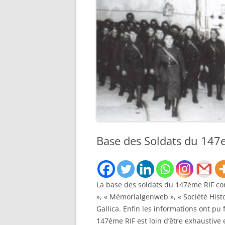
À NOS
AMÉRICAIN
DE PO
L’ORD
RECHERCHER UN SOLDAT
FRANC
ANGLAIS
BRETA
RECHERCHER UN SOLDAT BE
BASE 
RECHERCHER UN SOLDAT
POPUL
AUSTRALIEN
PENDA
RECHERCHER UN SOLDAT
LISTES
CANADIEN
Base des Soldats du 147e
BOMBA
RECHERCHER UN SOLDAT ITA
RENAU
RECHERCHER UN DÉTENU CIV
BULLE
La base des soldats du 147éme RIF co
RECHERCHER UN MARIN
1917 
», « Mémorialgenweb », « Société Histo
RENSE
Gallica. Enfin les informations ont pu
RECHERCHER UN AVIATEUR,
RÉFUG
147éme RIF est loin d’être exhaustive 
CRASH OU UN HELPEUR