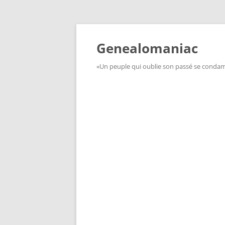
Aller
au
contenu
Genealomaniac
«Un peuple qui oublie son passé se condamn