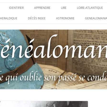
IDENTIFIER
APPRENDRE
LIRE
LOIRE-ATLANTIQUE
DES CONDAMNATIONS À
INSIGNES, ATTRIBUTS ET GRADES
APPRENDRE
LIRE
LES ENFANTS DU CLI
HERALDIQUE
DÉCÈS INSEE
ASTRONOMIE
GENEALOMANIA
1914-1918
PARTIS POUR LA PATR
WEBINAIRES – MYHERITAGE
DES HISTORIQUES
IDENTIFIER UNE PATTE DE COLLET
CARRÉ MILITAIRE FRA
ENTAIRES
(INSIGNE DE COL)
CLION-SUR-MER
DE RECHERCHE DES
IDENTIFIER UNE MÉDAILLE OU
LES SOLDATS OUBLIÉ
AUX D’HONNEUR DE
DÉCORATION
N°65 – LE CLION-SUR-
 DE
USTRATION, VÉRITABLE LIVRE
LEXIQUE DES ABRÉVIATIONS
LE CLION-SUR-MER :
 RÉUNISSANT LES PORTRAITS
MILITAIRES
AUX MORTS VIRTUEL 
LUS HÉROÏQUES SOLDATS
ES
FRANCO-ALLEMANDE D
14-1918
CATALOGUES DES OBLITÉRATIONS
1871
MILITAIRES FRANÇAISES 1914-1918
DES DISPARUS DU JOURNAL
/ 1939-1945 – BERTRAND SINAIS
LIVRE D’OR « MORT P
LE VIF »
(1979)
FRANCE » DU CLION-
 DE LA LOIRE – « HOMMAGE
UNIFORMOLOGIE – UNIFORME ET
1939-1945 THE WAR D