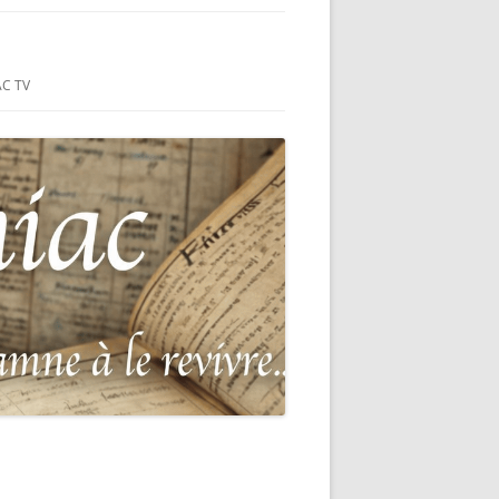
ON-SUR-MER
C TV
IE
NÇAIS DU
S DU HC
MER (44)
 MONUMENT
GUERRE
E 1870-
OUR LA
SUR-MER
EAD OF THE