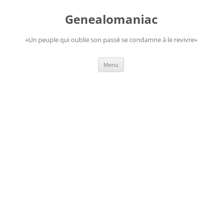
Aller
au
Genealomaniac
contenu
«Un peuple qui oublie son passé se condamne à le revivre»
Menu