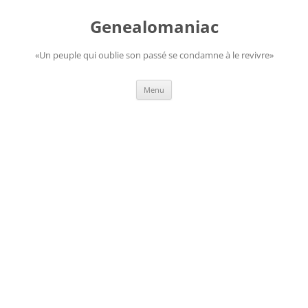
Aller
au
Genealomaniac
contenu
«Un peuple qui oublie son passé se condamne à le revivre»
Menu