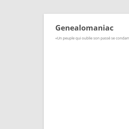
Aller
au
contenu
Genealomaniac
«Un peuple qui oublie son passé se condamn