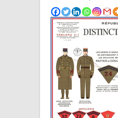
À NOS
AMÉRICAIN
DE PO
L’ORD
RECHERCHER UN SOLDAT
FRANC
ANGLAIS
BRETA
RECHERCHER UN SOLDAT BE
BASE 
RECHERCHER UN SOLDAT
POPUL
AUSTRALIEN
PENDA
RECHERCHER UN SOLDAT
LISTES
CANADIEN
BOMBA
RECHERCHER UN SOLDAT ITA
RENAU
RECHERCHER UN DÉTENU CIV
BULLE
RECHERCHER UN MARIN
1917 
RENSE
RECHERCHER UN AVIATEUR,
RÉFUG
CRASH OU UN HELPEUR