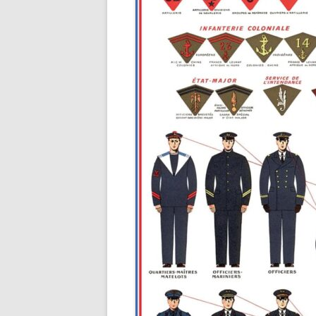
STATI
RAPAT
RECHERCHER UN PUPILLE DE
30/07/
NATION
ADRES
RECHERCHER UN DOUANIER
PERSO
RAPAT
RECHERCHER UN ANCÊTRE
CHEMINOT
ETAT 
RÉSID
RECHERCHER UNE SÉPULTUR
PERSO
DÉPAR
RECHERCHER UN FRANÇAIS À
LISTES
L’ÉTRANGER
ETAT 
RECHERCHER UN BAGNARD
DE L’
VENAN
FAIRE UNE RECHERCHE AUX
1940)
ARCHIVES FÉDÉRALES
ALLEMANDES (BUNDESARCHI
EXCLU
NOMIN
RECHERCHER DES ARCHIVES 