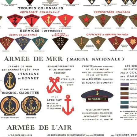
STIQUES DES CONVOIS DE
SUR-MER : BOURREA
MILITAIRES
RIÉS ARRIVÉS À EVIAN DU
 LA
JOSEPH CLÉMENT (19
1917 AU 01/09/1917 –
CARTE MILITAIRE DE LA FRANCE –
SE DÉFINITIVES DES
YANINA HELENA (JEA
1906
NNES ET FAMILLES
SLEPOWRONSKA (1895
RIÉES PAR LA SUISSE
LIEUX D’INTERNEMENT EN FRANCE
INHUMÉE À SAINTE-M
1939-1945
MER (PORNIC – 44 – 
FAISANT CONNAÎTRE LA
ATLANTIQUE)
ENCE ACTUELLE DES
DÉPÔTS DE PRISONNIERS
E
NNES ÉVACUÉES DU
ALLEMANDS (1914-1918)
CIMETIÈRE DE SAINT
TEMENT DU HAUT-RHIN (5
MER (44) : PHILIPPE
LISTE DES CAMPS DE PRISONNIERS
 ) – 1914-1918
LARAISON (1936-1960
DU IIIE REICH
NOMINATIF DES MALADES
CIMETIÈRE DE SAINT
EMPLACEMENTS DES TROUPES
HÔPITAL CIVIL DE BELFORT
MER (44) : COLONE
T D’ALSACE ÉVACUÉS (1939-
RENÉ LOUIS PIERRE (
INSTRUCTION DE SERVICE ÉDITION
POUR LE FUSILLER ET LE TIREUR
CIMETIÈRE DE SAINT
V)
LMG. DR. JURÉ. W. REIBERT. / DER
 GÉNÉALOMANIAC – ETAT
MER (44) : JEAN AUBI
DIENSTUNTERRICHT IM HEERE.
ATIF DES RESSORTISSANTS
DE
1996) ANCIEN DÉPOR