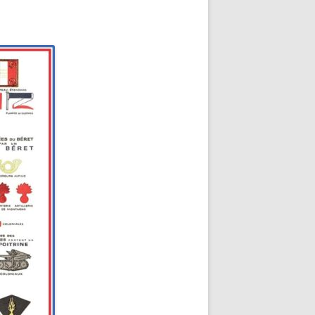
EMETERIES
E
ITANNIQUE
ITANNIQUE DE
MER
 JEAN MARIE
E-MARIE-SUR-
 D’HONNEUR
ITANNIQUE
TZ
E DU CLION-