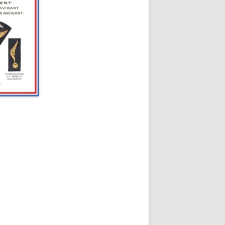
ETZ – PLAQUE
FRÈRES
TZ :
SEAU LEROUX