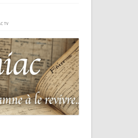
ION-SUR-MER
C TV
RIE
ANÇAIS DU
ÉS DU HC
-MER (44)
: MONUMENT
 GUERRE
DE 1870-
POUR LA
-SUR-MER
DEAD OF THE