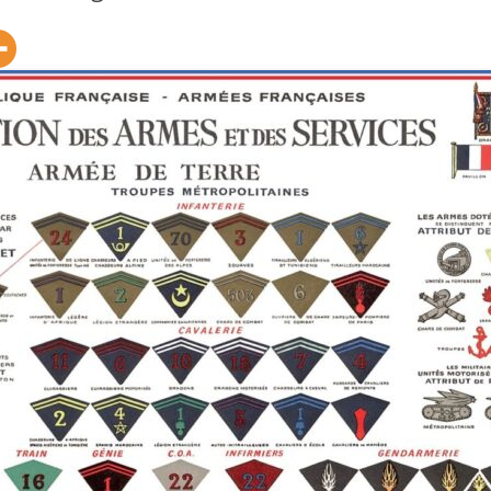
 HÉROS » (+ 604 PORTRAITS
ÉQUIPEMENT ARMÉE FRANÇAISE –
COMMONWEALTH – C
ILUS 1914-1918 CITÉS À
1937
IN LOIRE-ATLANTIQU
RE OU MORTS POUR LA
E) – PAYS DE LOIRE –
LEXIQUE DES ABRÉVIATIONS
CARRÉ MILITAIRE BR
GNE – VENDÉE
MILITAIRES ALLEMANDES
DU CLION-SUR-MER
LGE
DES ÉVADÉS – UNEG
UNITED STATES SERVICE SYMBOLS
CARRÉ MILITAIRE BR
– 1942
SAINTE-MARIE-SUR-
ATIONS DÉPLACÉES
NT 1914-1918
TABLEAU DE LA DURÉE DU
IL VENAIT DU CIEL …
SERVICE MILITAIRE DE CHAQUE
BERNARD TERRIEN
 DE RAPATRIÉS (1917)
CLASSE QUI PARTICIPA À LA
CIMETIÈRE DE SAINT
RDEMENT DE L’USINE
GRANDE GUERRE MONDIALE 1914-
LIEN
MER (44) – TABLEAU
LT DE BILLANCOURT
1918
1914-1918
IL
TIN N° 1 DU 15 SEPTEMBRE
TABLEAU DES RÉGIONS ET
CARRÉ MILITAIRE BR
DU BULLETIN DU SERVICE DE
SUBDIVISIONS DE RÉGIONS
DU MOUTIERS-EN-RE
IGNEMENTS SUR LES
MILITAIRES
IÉS ET RAPATRIÉS –
SÉPULTURE CIMETIÈR
HISTORIQUE DES PLAQUES