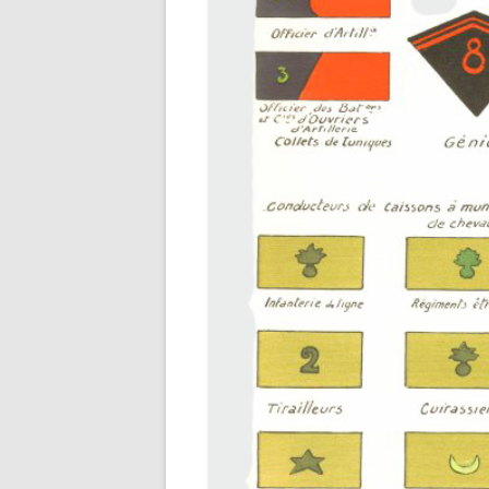
LISTE
L’ARM
LA GR
FRANÇ
ARCHI
COLL