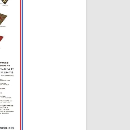
U ROBERT
18-1944)
NNE HELENE)
-1964) EST
ARIE-SUR-
LOIRE-
E-MARIE-SUR-
 RENÉ MARIE
)
E-MARIE-SUR-
L BABONNEAU
1904-1965)
E-MARIE-SUR-
NEAU (1910-
TÉ DE