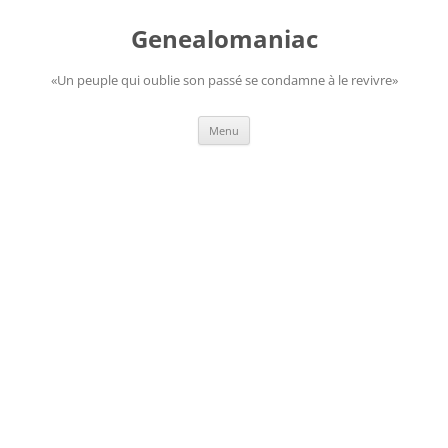
Aller
au
Genealomaniac
contenu
«Un peuple qui oublie son passé se condamne à le revivre»
Menu