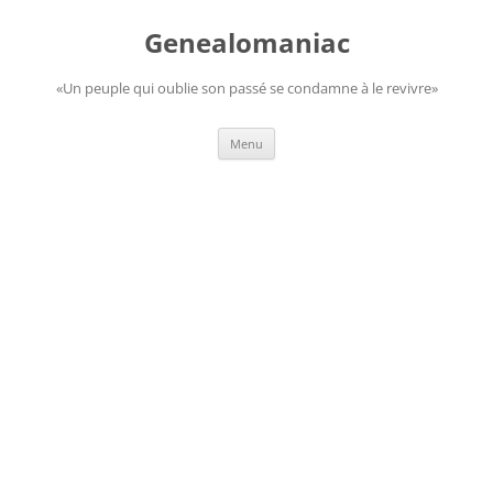
Aller
au
Genealomaniac
contenu
«Un peuple qui oublie son passé se condamne à le revivre»
Menu