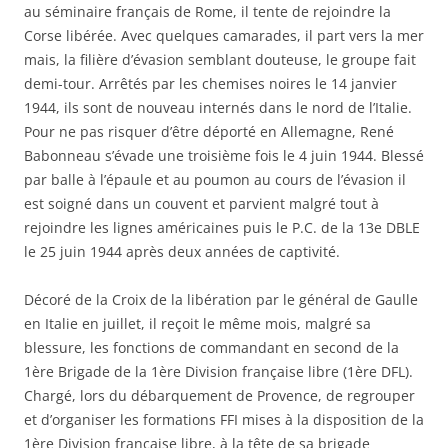
au séminaire français de Rome, il tente de rejoindre la
Corse libérée. Avec quelques camarades, il part vers la mer
mais, la filière d’évasion semblant douteuse, le groupe fait
demi-tour. Arrêtés par les chemises noires le 14 janvier
1944, ils sont de nouveau internés dans le nord de l’Italie.
Pour ne pas risquer d’être déporté en Allemagne, René
Babonneau s’évade une troisième fois le 4 juin 1944. Blessé
par balle à l’épaule et au poumon au cours de l’évasion il
est soigné dans un couvent et parvient malgré tout à
rejoindre les lignes américaines puis le P.C. de la 13e DBLE
le 25 juin 1944 après deux années de captivité.
Décoré de la Croix de la libération par le général de Gaulle
en Italie en juillet, il reçoit le même mois, malgré sa
blessure, les fonctions de commandant en second de la
1ère Brigade de la 1ère Division française libre (1ère DFL).
Chargé, lors du débarquement de Provence, de regrouper
et d’organiser les formations FFI mises à la disposition de la
1ère Division française libre, à la tête de sa brigade