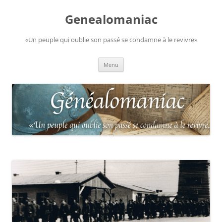
Aller
au
Genealomaniac
contenu
«Un peuple qui oublie son passé se condamne à le revivre»
Menu