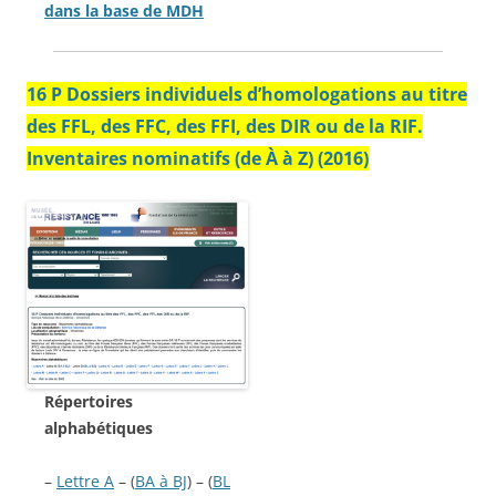
dans la base de MDH
16 P Dossiers individuels d’homologations au titre
des FFL, des FFC, des FFI, des DIR ou de la RIF.
Inventaires nominatifs (de À à Z) (2016)
Répertoires
alphabétiques
–
Lettre A
– (
BA à BJ
) – (
BL