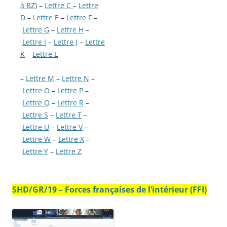
à BZ
) –
Lettre C
–
Lettre
D
–
Lettre E
–
Lettre F
–
Lettre G
–
Lettre H
–
Lettre I
–
Lettre J
–
Lettre
K
–
Lettre L
–
Lettre M
–
Lettre N
–
Lettre O
–
Lettre P
–
Lettre Q
–
Lettre R
–
Lettre S
–
Lettre T
–
Lettre U
–
Lettre V
–
Lettre W
–
Lettre X
–
Lettre Y
–
Lettre Z
SHD/GR/19 – Forces françaises de l’intérieur (FFI)