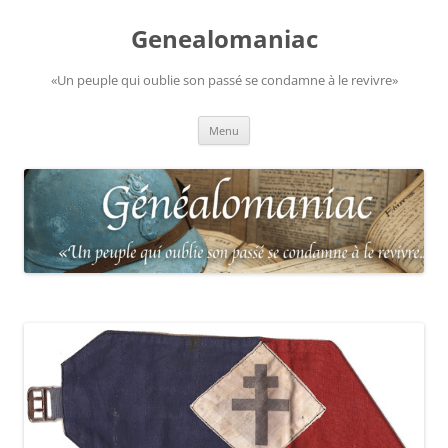
Aller
au
Genealomaniac
contenu
«Un peuple qui oublie son passé se condamne à le revivre»
Menu