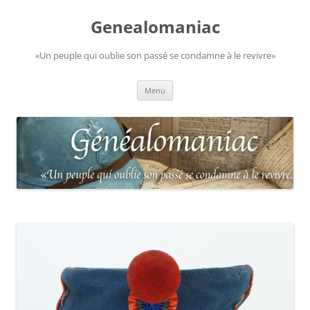
Aller
au
Genealomaniac
contenu
«Un peuple qui oublie son passé se condamne à le revivre»
Menu