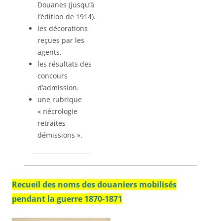
Douanes (jusqu’à
l’édition de 1914).
les décorations
reçues par les
agents.
les résultats des
concours
d’admission.
une rubrique
« nécrologie
retraites
démissions ».
Recueil des noms des douaniers mobilisés
pendant la guerre 1870-1871