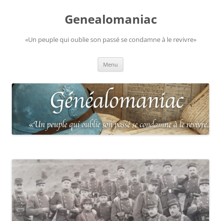
Aller
au
Genealomaniac
contenu
«Un peuple qui oublie son passé se condamne à le revivre»
Menu