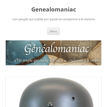
Aller
au
Genealomaniac
contenu
«Un peuple qui oublie son passé se condamne à le revivre»
Menu