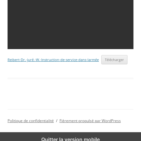
Reibert-Dr.-juré.-W.-Instruction-de-service-dans-larmée
Télécharger
Politique de confidentialité
Fièrement propulsé par WordPress
Quitter la version mobile