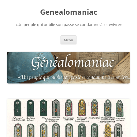
Aller
au
Genealomaniac
contenu
«Un peuple qui oublie son passé se condamne à le revivre»
Menu