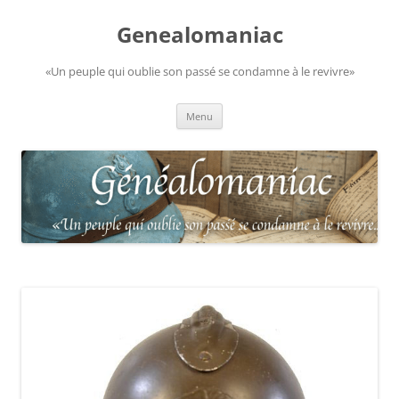
Aller
au
Genealomaniac
contenu
«Un peuple qui oublie son passé se condamne à le revivre»
Menu