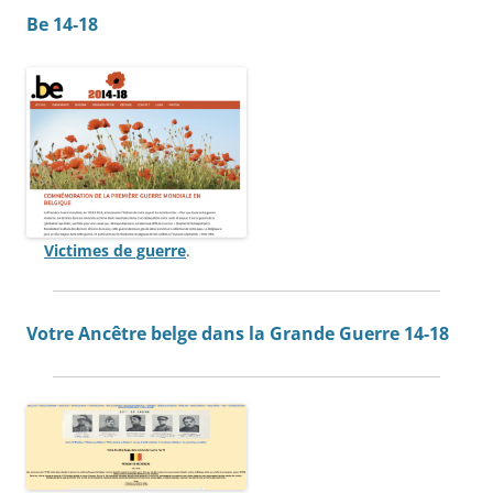
Be 14-18
Victimes de guerre
.
Votre Ancêtre belge dans la Grande Guerre 14-18