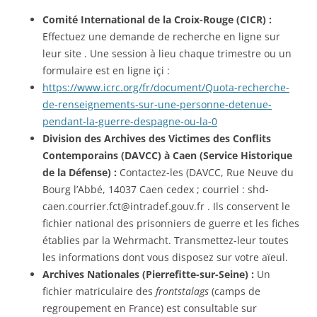
Comité International de la Croix-Rouge (CICR) :
Effectuez une demande de recherche en ligne sur
leur site . Une session à lieu chaque trimestre ou un
formulaire est en ligne içi :
https://www.icrc.org/fr/document/Quota-recherche-
de-renseignements-sur-une-personne-detenue-
pendant-la-guerre-despagne-ou-la-0
Division des Archives des Victimes des Conflits
Contemporains (DAVCC) à Caen (Service Historique
de la Défense) :
Contactez-les (DAVCC, Rue Neuve du
Bourg l’Abbé, 14037 Caen cedex ; courriel : shd-
caen.courrier.fct@intradef.gouv.fr . Ils conservent le
fichier national des prisonniers de guerre et les fiches
établies par la Wehrmacht. Transmettez-leur toutes
les informations dont vous disposez sur votre aïeul.
Archives Nationales (Pierrefitte-sur-Seine) :
Un
fichier matriculaire des
frontstalags
(camps de
regroupement en France) est consultable sur