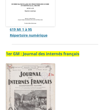
619 MI 1 à 95
Répertoire numérique
1er GM :
Journal des internés français