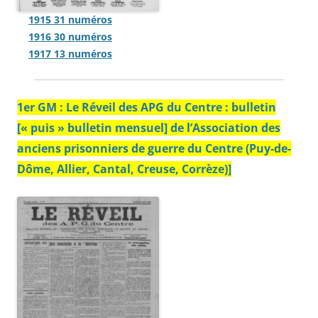
1915 31 numéros
1916 30 numéros
1917 13 numéros
1er GM :
L
e Réveil des APG du Centre : bulletin
[« puis » bulletin mensuel] de l’Association des
anciens prisonniers de guerre du Centre (Puy-de-
Dôme, Allier, Cantal, Creuse, Corrèze)]