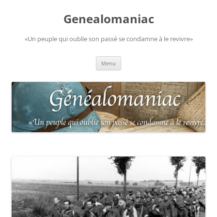
Aller
au
Genealomaniac
contenu
«Un peuple qui oublie son passé se condamne à le revivre»
Menu