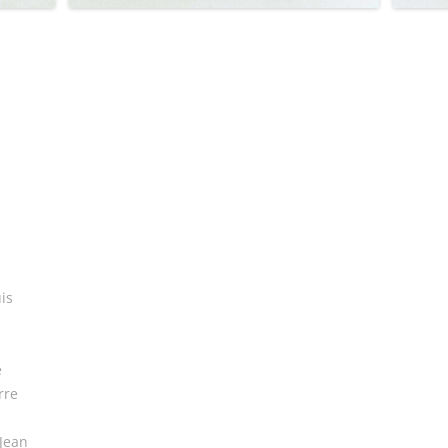
is
e
rre
Jean