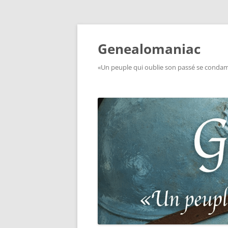
Aller
au
contenu
Genealomaniac
«Un peuple qui oublie son passé se condamn