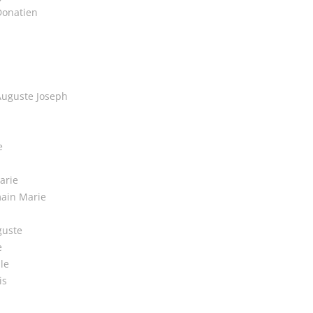
Donatien
Auguste Joseph
e
arie
main Marie
guste
e
le
is