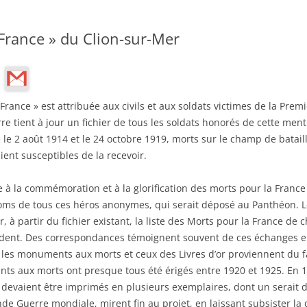
 France » du Clion-sur-Mer
France » est attribuée aux civils et aux soldats victimes de la Prem
rre tient à jour un fichier de tous les soldats honorés de cette men
 le 2 août 1914 et le 24 octobre 1919, morts sur le champ de bata
ient susceptibles de la recevoir.
ve à la commémoration et à la glorification des morts pour la France
noms de tous ces héros anonymes, qui serait déposé au Panthéon. L
r, à partir du fichier existant, la liste des Morts pour la France d
ndent. Des correspondances témoignent souvent de ces échanges ent
 les monuments aux morts et ceux des Livres d’or proviennent du fai
ts aux morts ont presque tous été érigés entre 1920 et 1925. En 1
mes devaient être imprimés en plusieurs exemplaires, dont un serait
de Guerre mondiale, mirent fin au projet, en laissant subsister la