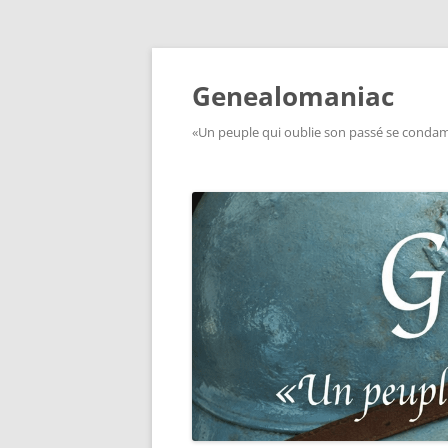
Aller
au
contenu
Genealomaniac
«Un peuple qui oublie son passé se condamn