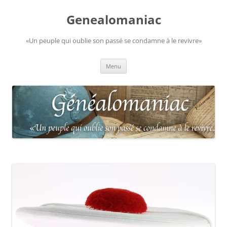
Aller
au
Genealomaniac
contenu
«Un peuple qui oublie son passé se condamne à le revivre»
Menu