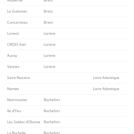
Audierne
Brest
Le Guilvinec
Brest
Concarneau
Brest
Lorient
Lorient
CROSS Etel
Lorient
Auray
Lorient
Vannes
Lorient
Saint-Nazaire
Loire Atlantique
Nantes
Loire Atlantique
Noirmoutier
Rochefort
Ile d’Yeu
Rochefort
Les Sables d’Olonne
Rochefort
La Rochelle
Rochefort