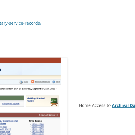
tary-service-records/
Home Access to
Archival D