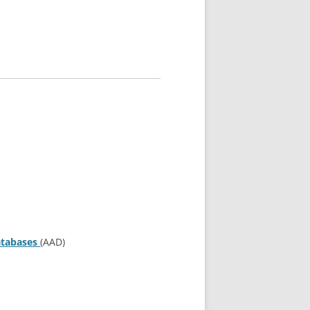
atabases
(AAD)