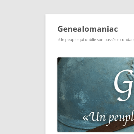
Aller
au
contenu
Genealomaniac
«Un peuple qui oublie son passé se condamn