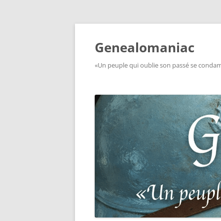
Aller
au
contenu
Genealomaniac
«Un peuple qui oublie son passé se condamn