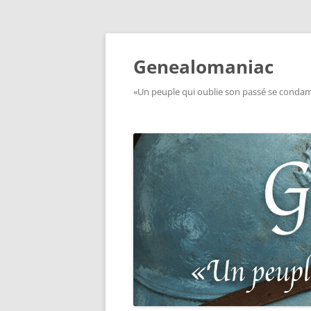
Aller
au
contenu
Genealomaniac
«Un peuple qui oublie son passé se condamn