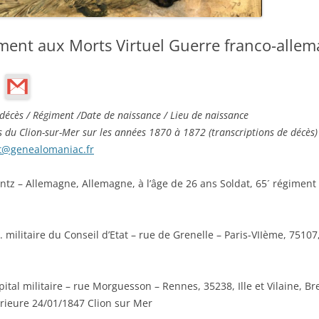
ment aux Morts Virtuel Guerre franco-alle
décès / Régiment /Date de naissance / Lieu de naissance
cès du Clion-sur-Mer sur les années 1870 à 1872 (transcriptions de décès)
t@genealomaniac.fr
ntz – Allemagne, Allemagne, à l’âge de 26 ans Soldat, 65´ régiment 
ilitaire du Conseil d’Etat – rue de Grenelle – Paris-VIIème, 75107,
ital militaire – rue Morguesson – Rennes, 35238, Ille et Vilaine, Br
érieure 24/01/1847 Clion sur Mer