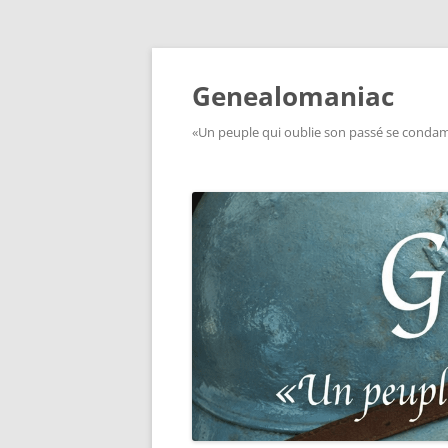
Aller
au
contenu
Genealomaniac
«Un peuple qui oublie son passé se condamn