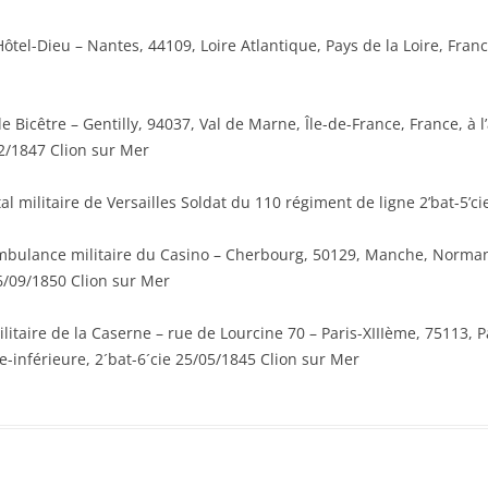
ôtel-Dieu – Nantes, 44109, Loire Atlantique, Pays de la Loire, Franc
 Bicêtre – Gentilly, 94037, Val de Marne, Île-de-France, France, à 
02/1847 Clion sur Mer
l militaire de Versailles Soldat du 110 régiment de ligne 2’bat-5’ci
bulance militaire du Casino – Cherbourg, 50129, Manche, Normandi
6/09/1850 Clion sur Mer
itaire de la Caserne – rue de Lourcine 70 – Paris-XIIIème, 75113, Par
e-inférieure, 2´bat-6´cie 25/05/1845 Clion sur Mer