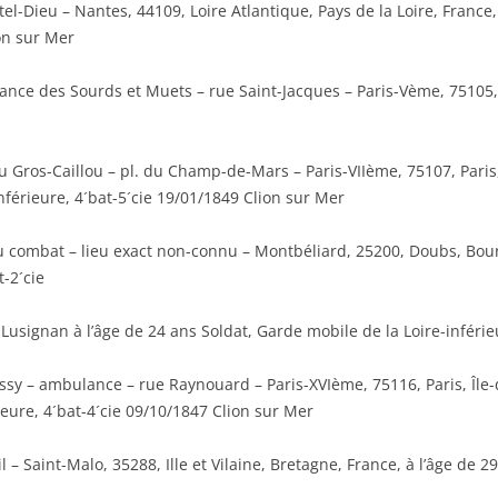
el-Dieu – Nantes, 44109, Loire Atlantique, Pays de la Loire, France,
on sur Mer
nce des Sourds et Muets – rue Saint-Jacques – Paris-Vème, 75105, P
u Gros-Caillou – pl. du Champ-de-Mars – Paris-VIIème, 75107, Paris,
nférieure, 4´bat-5´cie 19/01/1849 Clion sur Mer
u combat – lieu exact non-connu – Montbéliard, 25200, Doubs, B
-2´cie
usignan à l’âge de 24 ans Soldat, Garde mobile de la Loire-inférie
sy – ambulance – rue Raynouard – Paris-XVIème, 75116, Paris, Île-d
ieure, 4´bat-4´cie 09/10/1847 Clion sur Mer
l – Saint-Malo, 35288, Ille et Vilaine, Bretagne, France, à l’âge de 