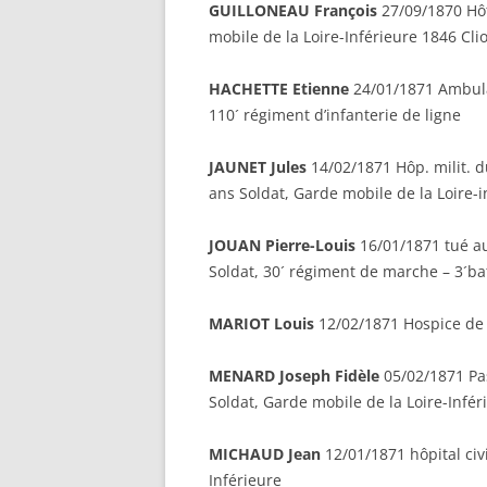
GUILLONEAU François
27/09/1870 Hôt
mobile de la Loire-Inférieure 1846 Cli
HACHETTE Etienne
24/01/1871 Ambula
110´ régiment d’infanterie de ligne
JAUNET Jules
14/02/1871 Hôp. milit. d
ans Soldat, Garde mobile de la Loire-i
JOUAN Pierre-Louis
16/01/1871 tué a
Soldat, 30´ régiment de marche – 3´bat
MARIOT Louis
12/02/1871 Hospice de L
MENARD Joseph Fidèle
05/02/1871 Pas
Soldat, Garde mobile de la Loire-Infér
MICHAUD Jean
12/01/1871 hôpital civi
Inférieure