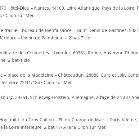
70 Hôtel-Dieu – Nantes, 44109, Loire Atlantique, Pays de la Loire, F
847 Clion sur Mer
le d’asile – bureau de Bienfaisance – Saint-Denis-de-Gastines, 5321
nférieure – légion de Paimboeuf – 2´bat-7´cie
militaire des Collinettes – Lyon-Ier, 69381, Rhône, Auvergne-Rhône-
ne, 2´bat-1´cie
– place de la Madeleine – Châteaudun, 28088, Eure et Loir, Centre-
Inférieure 22/11/1847 Clion sur Mer
burg, 24751, Schleswig-Holstein, Allemagne, à l’âge de 24 ans Sold
ôp. milit. du Gros-Caillou – Pl. du Champ-de-Mars – Paris-VIIème, 7
e la Loire-Inférieure, 2´bat 17/6/1848 Clion sur Mer