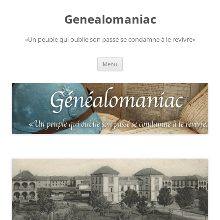
Aller
au
Genealomaniac
contenu
«Un peuple qui oublie son passé se condamne à le revivre»
Menu