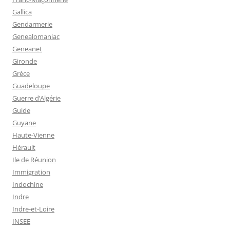
Gallica
Gendarmerie
Genealomaniac
Geneanet
Gironde
Grèce
Guadeloupe
Guerre d’Algérie
Guide
Guyane
Haute-Vienne
Hérault
Ile de Réunion
Immigration
Indochine
Indre
Indre-et-Loire
INSEE