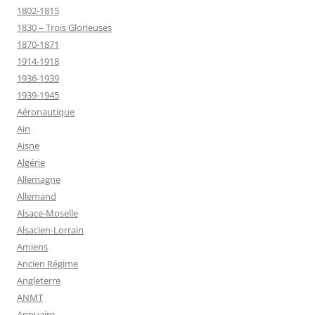
1802-1815
1830 – Trois Glorieuses
1870-1871
1914-1918
1936-1939
1939-1945
Aéronautique
Ain
Aisne
Algérie
Allemagne
Allemand
Alsace-Moselle
Alsacien-Lorrain
Amiens
Ancien Régime
Angleterre
ANMT
Annuaire