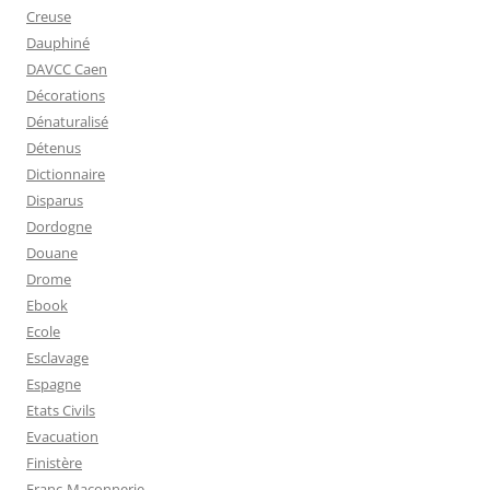
Creuse
Dauphiné
DAVCC Caen
Décorations
Dénaturalisé
Détenus
Dictionnaire
Disparus
Dordogne
Douane
Drome
Ebook
Ecole
Esclavage
Espagne
Etats Civils
Evacuation
Finistère
Franc-Maçonnerie