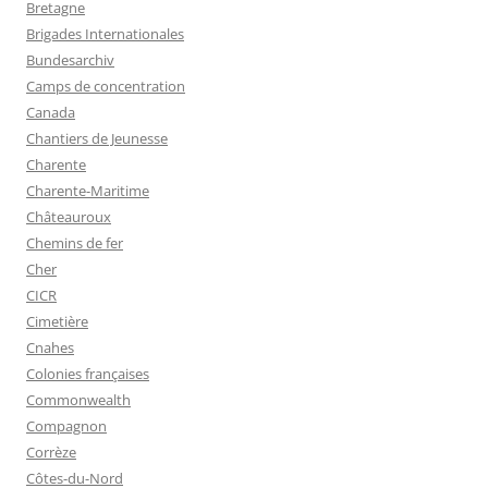
Bretagne
Brigades Internationales
Bundesarchiv
Camps de concentration
Canada
Chantiers de Jeunesse
Charente
Charente-Maritime
Châteauroux
Chemins de fer
Cher
CICR
Cimetière
Cnahes
Colonies françaises
Commonwealth
Compagnon
Corrèze
Côtes-du-Nord