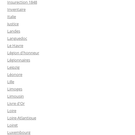
Insurection 1848
Inventaire
Italie
Justice
Landes
Languedoc
Le Havre
Légion d'honneur
Légionnaires
Leipzig
Léonore
Lille
Limoges
Limousin
Livre d'Or
Loire
Loire-Atlantique
Loiret
Luxembourg