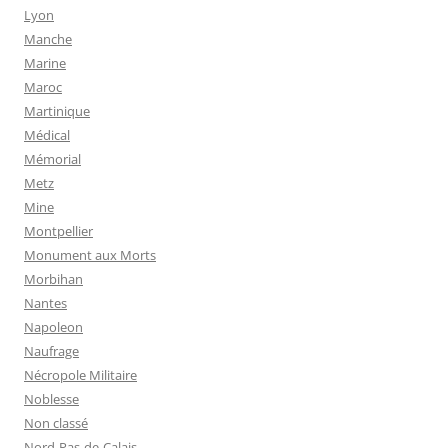
Lyon
Manche
Marine
Maroc
Martinique
Médical
Mémorial
Metz
Mine
Montpellier
Monument aux Morts
Morbihan
Nantes
Napoleon
Naufrage
Nécropole Militaire
Noblesse
Non classé
Nord-Pas-de-Calais