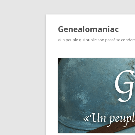
Aller
au
contenu
Genealomaniac
«Un peuple qui oublie son passé se condamn