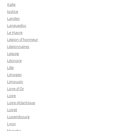
Italie
Justice
Landes
Languedoc
Le Havre
Légion d'honneur
Légionnaires
Leipzig
Léonore
Lille
Limoges
Limousin
Livre d'Or
Loire
Loire-Atlantique
Loiret
Luxembourg
Lyon
Manche