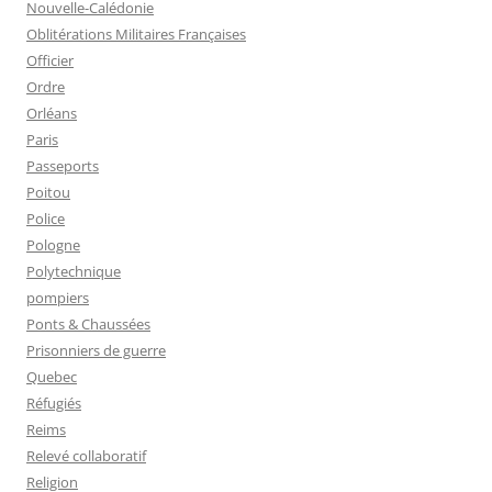
Nouvelle-Calédonie
Oblitérations Militaires Françaises
Officier
Ordre
Orléans
Paris
Passeports
Poitou
Police
Pologne
Polytechnique
pompiers
Ponts & Chaussées
Prisonniers de guerre
Quebec
Réfugiés
Reims
Relevé collaboratif
Religion