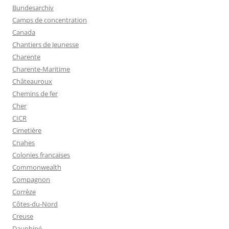
Bundesarchiv
Camps de concentration
Canada
Chantiers de Jeunesse
Charente
Charente-Maritime
Châteauroux
Chemins de fer
Cher
CICR
Cimetière
Cnahes
Colonies françaises
Commonwealth
Compagnon
Corrèze
Côtes-du-Nord
Creuse
Dauphiné