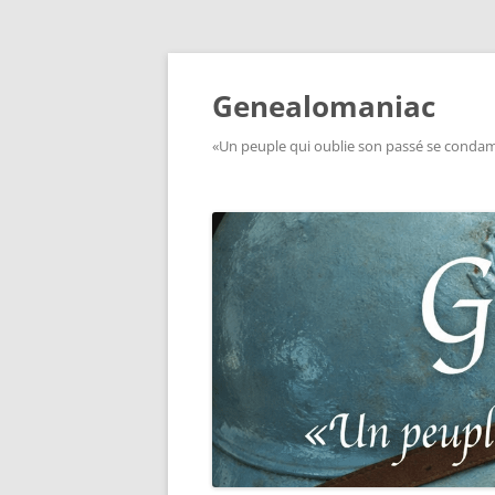
Aller
au
contenu
Genealomaniac
«Un peuple qui oublie son passé se condamn