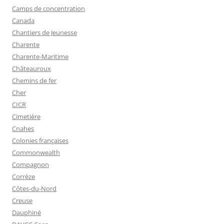
Camps de concentration
Canada
Chantiers de Jeunesse
Charente
Charente-Maritime
Châteauroux
Chemins de fer
Cher
CICR
Cimetière
Cnahes
Colonies françaises
Commonwealth
Compagnon
Corrèze
Côtes-du-Nord
Creuse
Dauphiné