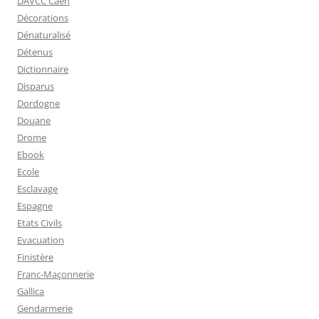
DAVCC Caen
Décorations
Dénaturalisé
Détenus
Dictionnaire
Disparus
Dordogne
Douane
Drome
Ebook
Ecole
Esclavage
Espagne
Etats Civils
Evacuation
Finistère
Franc-Maçonnerie
Gallica
Gendarmerie