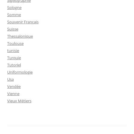
Sigillographie
Sologne
Somme
Souvenir Français
Suisse
Thessalonique
Toulouse
tunisie
Turquie
Tutoriel
Uniformologie
Usa
Vendée
Vienne
Vieux Métiers