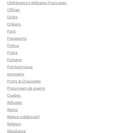
Oblitérations Militaires Françaises
Officier
Ordre
Orléans
Paris
Passeports
Poitou
Police
Pologne
Polytechnique
pompiers
Ponts & Chaussées
Prisonniers de guerre
Quebec
Réfugiés
Reims
Relevé collaboratif
Religion
Résistance