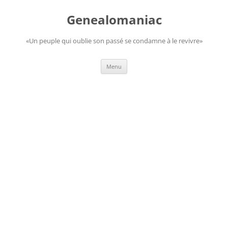
Aller
au
Genealomaniac
contenu
«Un peuple qui oublie son passé se condamne à le revivre»
Menu