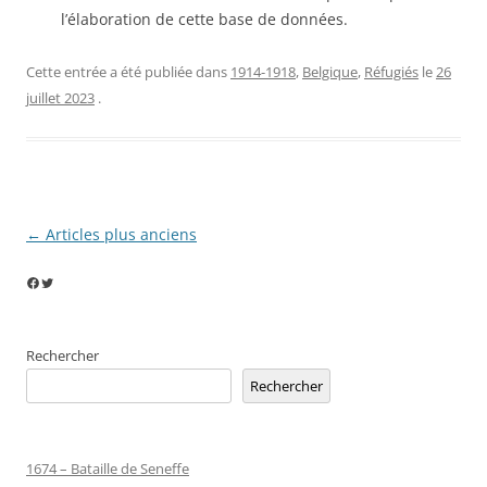
l’élaboration de cette base de données.
Cette entrée a été publiée dans
1914-1918
,
Belgique
,
Réfugiés
le
26
juillet 2023
.
Navigation
←
Articles plus anciens
des
Facebook
Twitter
articles
Rechercher
Rechercher
1674 – Bataille de Seneffe