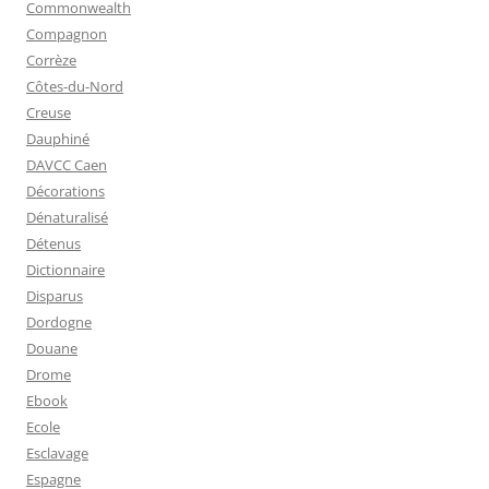
Commonwealth
Compagnon
Corrèze
Côtes-du-Nord
Creuse
Dauphiné
DAVCC Caen
Décorations
Dénaturalisé
Détenus
Dictionnaire
Disparus
Dordogne
Douane
Drome
Ebook
Ecole
Esclavage
Espagne