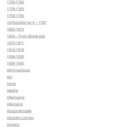
1759-1760
1778-1783
1793-1794
18 fructidor an V – 1797
1802-1815
1830 – Trois Glorieuses
1870-1871
1914-1918
1936-1939
1939-1945
Aéronautique
Ain
Aisne
Algérie
Allemagne
Allemand
Alsace-Moselle
Alsacien-Lorrain
Amiens