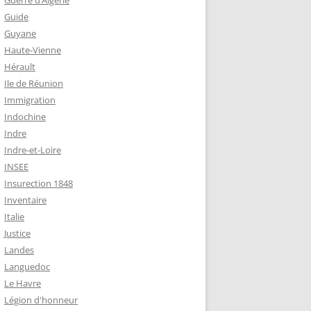
Guerre d’Algérie
Guide
Guyane
Haute-Vienne
Hérault
Ile de Réunion
Immigration
Indochine
Indre
Indre-et-Loire
INSEE
Insurection 1848
Inventaire
Italie
Justice
Landes
Languedoc
Le Havre
Légion d'honneur