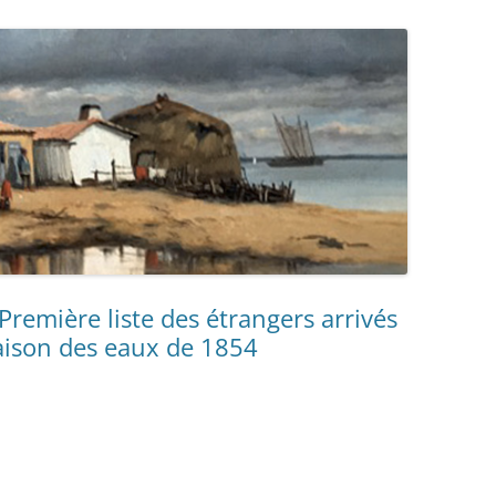
 DES PRISONNIERS FAITS PAR
ÉE DE VERSAILLES – 1871
ANDE GUERRE DES
AIS: À TRAVERS LES
VES DE LA GRANDE
ECTE
Première liste des étrangers arrivés
aison des eaux de 1854