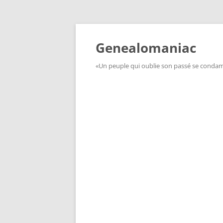
Aller
au
contenu
Genealomaniac
«Un peuple qui oublie son passé se condamn