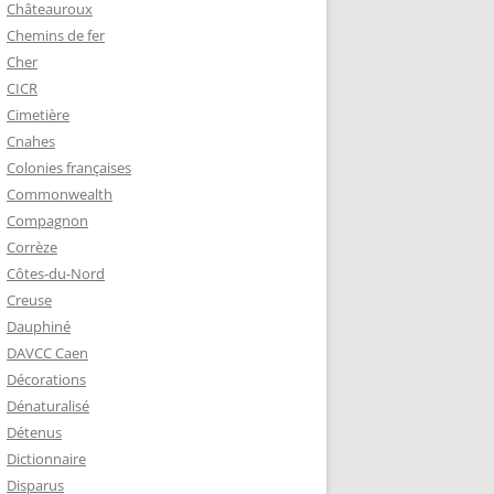
Châteauroux
Chemins de fer
Cher
CICR
Cimetière
Cnahes
Colonies françaises
Commonwealth
Compagnon
Corrèze
Côtes-du-Nord
Creuse
Dauphiné
DAVCC Caen
Décorations
Dénaturalisé
Détenus
Dictionnaire
Disparus