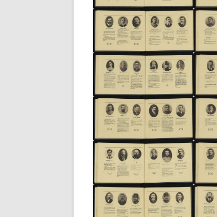
STATI
RAPAT
RECHERCHER UN PUPILLE DE
30/07/
NATION
ADRES
RECHERCHER UN DOUANIER
PERSO
RAPAT
RECHERCHER UN ANCÊTRE
CHEMINOT
ETAT 
RÉSID
RECHERCHER UNE SÉPULTUR
PERSO
DÉPAR
RECHERCHER UN FRANÇAIS À
LISTES
L’ÉTRANGER
ETAT 
RECHERCHER UN BAGNARD
DE L’
VENAN
FAIRE UNE RECHERCHE AUX
1940)
ARCHIVES FÉDÉRALES
ALLEMANDES (BUNDESARCHI
EXCLU
NOMIN
RECHERCHER DES ARCHIVES 