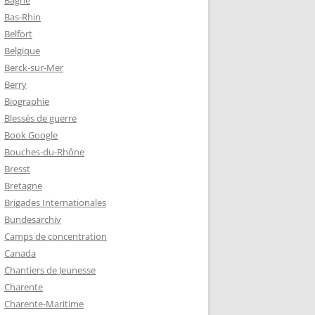
Bagne
Bas-Rhin
Belfort
TZ – PLAQUE
Belgique
RÈRES
Berck-sur-Mer
Berry
Biographie
Z :
Blessés de guerre
EAU LEROUX
Book Google
Bouches-du-Rhône
Bresst
Bretagne
Brigades Internationales
Bundesarchiv
Camps de concentration
Canada
Chantiers de Jeunesse
Charente
Charente-Maritime