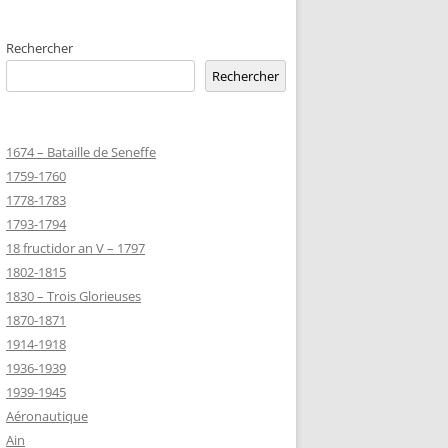
EMETERIES
Rechercher
Rechercher
TANNIQUE
1674 – Bataille de Seneffe
TANNIQUE DE
1759-1760
ER
1778-1783
JEAN MARIE
1793-1794
18 fructidor an V – 1797
1802-1815
-MARIE-SUR-
1830 – Trois Glorieuses
D’HONNEUR
1870-1871
1914-1918
1936-1939
TANNIQUE
1939-1945
Z
Aéronautique
 DU CLION-
Ain