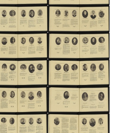
STIQUES DES CONVOIS DE
SUR-MER : BOURREAU
MILITAIRES
RIÉS ARRIVÉS À EVIAN DU
 LA
JOSEPH CLÉMENT (191
1917 AU 01/09/1917 –
CARTE MILITAIRE DE LA FRANCE –
SE DÉFINITIVES DES
YANINA HELENA (JEAN
1906
NNES ET FAMILLES
SLEPOWRONSKA (1895-
RIÉES PAR LA SUISSE
LIEUX D’INTERNEMENT EN FRANCE
INHUMÉE À SAINTE-MA
1939-1945
MER (PORNIC – 44 – L
FAISANT CONNAÎTRE LA
ATLANTIQUE)
ENCE ACTUELLE DES
DÉPÔTS DE PRISONNIERS
E
NNES ÉVACUÉES DU
ALLEMANDS (1914-1918)
CIMETIÈRE DE SAINTE
TEMENT DU HAUT-RHIN (5
MER (44) : PHILIPPE 
LISTE DES CAMPS DE PRISONNIERS
 ) – 1914-1918
LARAISON (1936-1960)
DU IIIE REICH
NOMINATIF DES MALADES
CIMETIÈRE DE SAINTE
EMPLACEMENTS DES TROUPES
HÔPITAL CIVIL DE BELFORT
MER (44) : COLONEL
T D’ALSACE ÉVACUÉS (1939-
RENÉ LOUIS PIERRE (1
INSTRUCTION DE SERVICE ÉDITION
POUR LE FUSILLER ET LE TIREUR
CIMETIÈRE DE SAINTE
V)
LMG. DR. JURÉ. W. REIBERT. / DER
 GÉNÉALOMANIAC – ETAT
MER (44) : JEAN AUBIN
DIENSTUNTERRICHT IM HEERE.
ATIF DES RESSORTISSANTS
DE
1996) ANCIEN DÉPORT