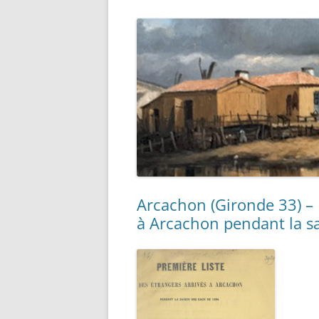
LISTE
L’ARM
LA GR
FRANÇ
ARCHI
COLL
Arcachon (Gironde 33) – 
à Arcachon pendant la s