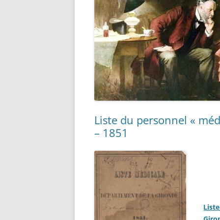
Liste du personnel « méd
– 1851
List
Giro