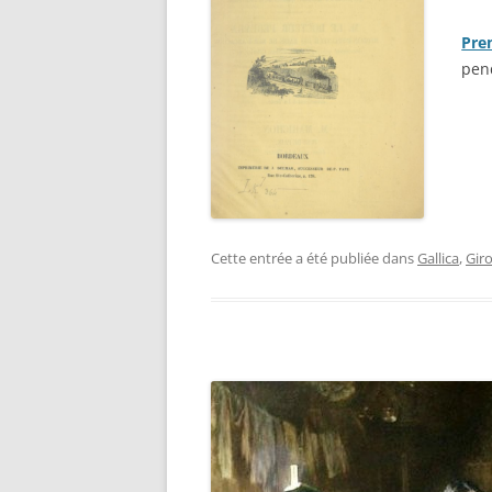
Prem
pen
Cette entrée a été publiée dans
Gallica
,
Gir