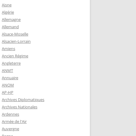
 ROBERT
Aisne
8-1944)
Algérie
Allemagne
NE HELENE)
Allemand
1964) EST
Alsace-Moselle
RIE-SUR-
Alsacien-Lorrain
OIRE-
Amiens
Ancien Régime
Angleterre
-MARIE-SUR-
ANMT
RENÉ MARIE
Annuaire
ANOM
AP-HP
-MARIE-SUR-
Archives Diplomatiques
 BABONNEAU
Archives Nationales
904-1965)
Ardennes
-MARIE-SUR-
Armée de l'Air
EAU (1910-
Auvergne
É DE