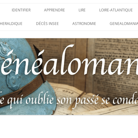
IDENTIFIER
APPRENDRE
LIRE
LOIRE-ATLANTIQUE
DES CONDAMNATIONS À
INSIGNES, ATTRIBUTS ET GRADES
APPRENDRE
LIRE
LES ENFANTS DU CLI
HERALDIQUE
DÉCÈS INSEE
ASTRONOMIE
GENEALOMANIA
1914-1918
PARTIS POUR LA PATR
WEBINAIRES – MYHERITAGE
DES HISTORIQUES
IDENTIFIER UNE PATTE DE COLLET
CARRÉ MILITAIRE FRA
ENTAIRES
(INSIGNE DE COL)
CLION-SUR-MER
DE RECHERCHE DES
IDENTIFIER UNE MÉDAILLE OU
LES SOLDATS OUBLIÉ
AUX D’HONNEUR DE
DÉCORATION
N°65 – LE CLION-SUR-
 DE
USTRATION, VÉRITABLE LIVRE
LEXIQUE DES ABRÉVIATIONS
LE CLION-SUR-MER :
 RÉUNISSANT LES PORTRAITS
MILITAIRES
AUX MORTS VIRTUEL 
LUS HÉROÏQUES SOLDATS
ES
FRANCO-ALLEMANDE D
14-1918
CATALOGUES DES OBLITÉRATIONS
1871
MILITAIRES FRANÇAISES 1914-1918
DES DISPARUS DU JOURNAL
/ 1939-1945 – BERTRAND SINAIS
LIVRE D’OR « MORT P
LE VIF »
(1979)
FRANCE » DU CLION-
 DE LA LOIRE – « HOMMAGE
UNIFORMOLOGIE – UNIFORME ET
1939-1945 THE WAR D