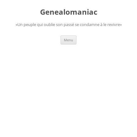
Aller
au
Genealomaniac
contenu
«Un peuple qui oublie son passé se condamne à le revivre»
Menu