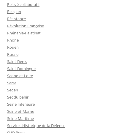
Relevé collaboratif
Religion
Résistance
Révolution Française
Rhénanie-Palatinat
Rhône
Rouen
Russie
Saint-Denis
Saint-Domingue
Saone-et-Loire
Sarre
Sedan
Seddülbahir
Seine Inférieure
Seine-et-Marne
Seine-Maritime
Services Historique de la Défense
SHD Brest