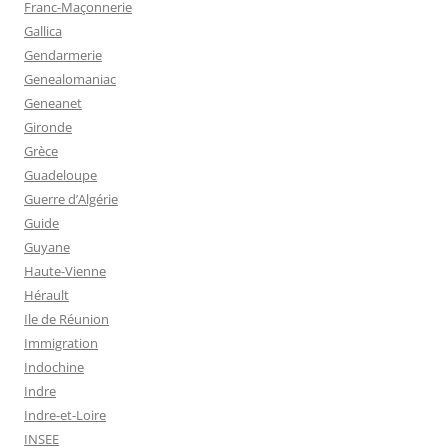
Franc-Maçonnerie
Gallica
Gendarmerie
Genealomaniac
Geneanet
Gironde
Grèce
Guadeloupe
Guerre d’Algérie
Guide
Guyane
Haute-Vienne
Hérault
Ile de Réunion
Immigration
Indochine
Indre
Indre-et-Loire
INSEE