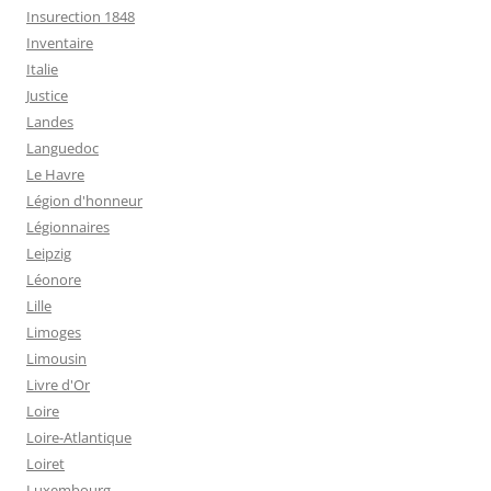
Insurection 1848
Inventaire
Italie
Justice
Landes
Languedoc
Le Havre
Légion d'honneur
Légionnaires
Leipzig
Léonore
Lille
Limoges
Limousin
Livre d'Or
Loire
Loire-Atlantique
Loiret
Luxembourg