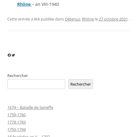
Rhône
– an VIII-1940
Cette entrée a été publiée dans
Détenus
,
Rhône
le
27 octobre 2021
.
Facebook
Twitter
Rechercher
Rechercher
1674 – Bataille de Seneffe
1759-1760
1778-1783
1793-1794
18 fructidor an V – 1797