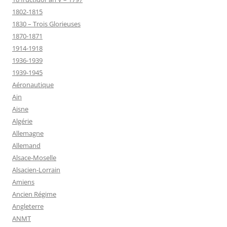
1802-1815
1830 – Trois Glorieuses
1870-1871
1914-1918
1936-1939
1939-1945
Aéronautique
Ain
Aisne
Algérie
Allemagne
Allemand
Alsace-Moselle
Alsacien-Lorrain
Amiens
Ancien Régime
Angleterre
ANMT