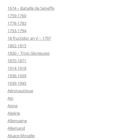
1674 – Bataille de Seneffe
1759-1760
1778-1783
1793-1794
18 fructidor an V – 1797
1802-1815
1830 – Trois Glorieuses
1870-1871
1914-1918
1936-1939
1939-1945
Aéronautique
Ain
Aisne
Algérie
Allemagne
Allemand
Alsace-Moselle