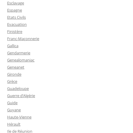
Esclavage
Espagne
Etats Civils
Evacuation
Finistère
Franc-Maçonnerie
Gallica
Gendarmerie
Genealomaniac
Geneanet
Gironde
Grèce
Guadeloupe
Guerre d’Algérie
Guide
Guyane
Haute-Vienne
Hérault
Ile de Réunion