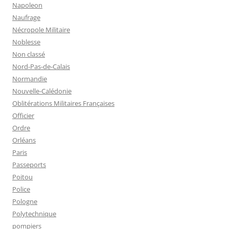
Napoleon
Naufrage
Nécropole Militaire
Noblesse
Non classé
Nord-Pas-de-Calais
Normandie
Nouvelle-Calédonie
Oblitérations Militaires Françaises
Officier
Ordre
Orléans
Paris
Passeports
Poitou
Police
Pologne
Polytechnique
pompiers