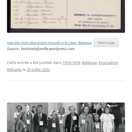
liste-des-civils-dApremont-évacués-à-St-Léger-Belgique
Télécharger
Source : histoiredefamille.wordpress.com
Cette entrée a été publiée dans
1914-1918
,
Belgique
,
Evacuation
,
Réfugiés
le
29 juillet 2022
.