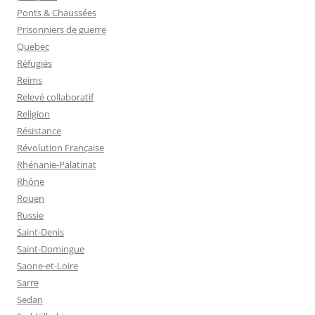
Ponts & Chaussées
Prisonniers de guerre
Quebec
Réfugiés
Reims
Relevé collaboratif
Religion
Résistance
Révolution Française
Rhénanie-Palatinat
Rhône
Rouen
Russie
Saint-Denis
Saint-Domingue
Saone-et-Loire
Sarre
Sedan