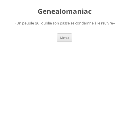
Aller
au
Genealomaniac
contenu
«Un peuple qui oublie son passé se condamne à le revivre»
Menu