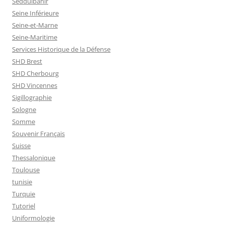
Seddülbahir
Seine Inférieure
Seine-et-Marne
Seine-Maritime
Services Historique de la Défense
SHD Brest
SHD Cherbourg
SHD Vincennes
Sigillographie
Sologne
Somme
Souvenir Français
Suisse
Thessalonique
Toulouse
tunisie
Turquie
Tutoriel
Uniformologie