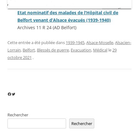
Etat nominatif des malades de l’Hôpital civil de
Belfort venant d’Alsace évacués (1939-1940)
Archives 11 R 24 (AD Belfort)
Cette entrée a été publiée dans
1939-1945
,
Alsace-Moselle
,
Alsacien-
Lorrain
,
Belfort
,
Blessés de guerre
,
Evacuation
,
Médical
le
29
octobre 2021
.
Facebook
Twitter
Rechercher
Rechercher