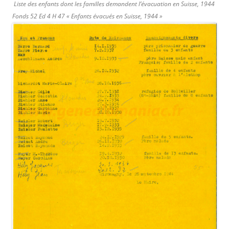
Liste des enfants dont les familles demandent l’évacuation en Suisse, 1944
Fonds 52 Ed 4 H 47 « Enfants évacués en Suisse, 1944 »