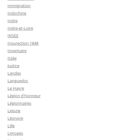
Immigration
Indochine
Indre
Indre-et-Loire
INSEE
Insurection 1848
Inventaire
Italie
Justice
Landes
Languedoc
Le Havre
Légion d'honneur
Légionnaires
Leipzig
Léonore
Lille
Limoges