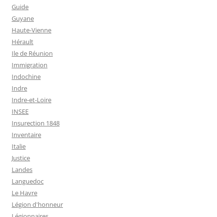
Guide
Guyane
Haute-Vienne
Hérault
Ile de Réunion
Immigration
Indochine
Indre
Indre-et-Loire
INSEE
Insurection 1848
Inventaire
Italie
Justice
Landes
Languedoc
Le Havre
Légion d'honneur
Légionnaires