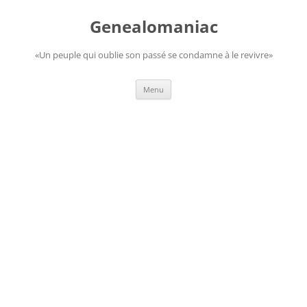
Aller
au
Genealomaniac
contenu
«Un peuple qui oublie son passé se condamne à le revivre»
Menu