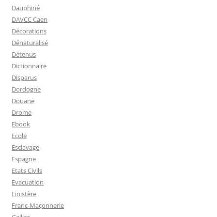
Dauphiné
DAVCC Caen
Décorations
Dénaturalisé
Détenus
Dictionnaire
Disparus
Dordogne
Douane
Drome
Ebook
Ecole
Esclavage
Espagne
Etats Civils
Evacuation
Finistère
Franc-Maçonnerie
Gallica