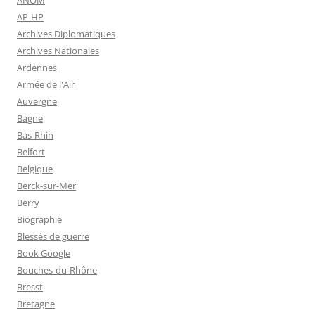
AP-HP
Archives Diplomatiques
Archives Nationales
Ardennes
Armée de l'Air
Auvergne
Bagne
Bas-Rhin
Belfort
Belgique
Berck-sur-Mer
Berry
Biographie
Blessés de guerre
Book Google
Bouches-du-Rhône
Bresst
Bretagne