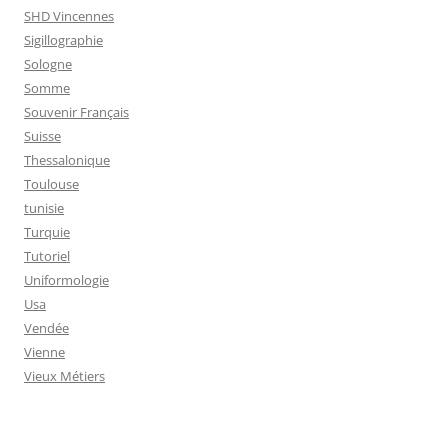
SHD Vincennes
Sigillographie
Sologne
Somme
Souvenir Français
Suisse
Thessalonique
Toulouse
tunisie
Turquie
Tutoriel
Uniformologie
Usa
Vendée
Vienne
Vieux Métiers