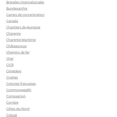
Brigades Internationales
Bundesarchiv
Camps de concentration
Canada
Chantiers de Jeunesse
Charente
Charente-Maritime
Châteauroux
Chemins de fer
Cher
CICR
Cimetière
Cnahes
Colonies françaises
Commonwealth
Compagnon
Corrèze
Côtes-du-Nord
Creuse