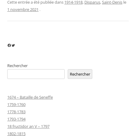
Cette entrée a été publiée dans
1914-1918
,
Disparus
,
Saint-Denis
le
1 novembre 2021
.
Facebook
Twitter
Rechercher
Rechercher
1674 – Bataille de Seneffe
1759-1760
1778-1783
1793-1794
18 fructidor an V – 1797
1802-1815