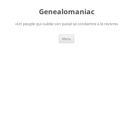
Aller
au
Genealomaniac
contenu
«Un peuple qui oublie son passé se condamne à le revivre»
Menu