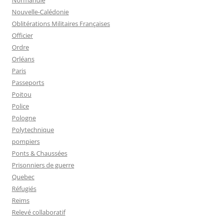
Nouvelle-Calédonie
Oblitérations Militaires Françaises
Officier
Ordre
Orléans
Paris
Passeports
Poitou
Police
Pologne
Polytechnique
pompiers
Ponts & Chaussées
Prisonniers de guerre
Quebec
Réfugiés
Reims
Relevé collaboratif