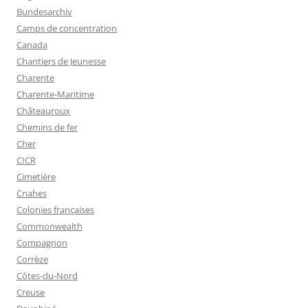
Bundesarchiv
Camps de concentration
Canada
Chantiers de Jeunesse
Charente
Charente-Maritime
Châteauroux
Chemins de fer
Cher
CICR
Cimetière
Cnahes
Colonies françaises
Commonwealth
Compagnon
Corrèze
Côtes-du-Nord
Creuse