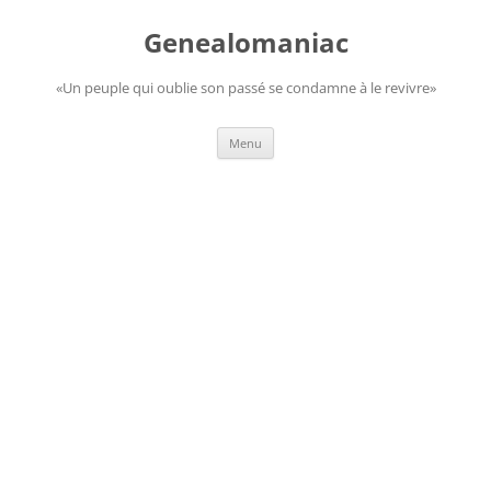
Aller
au
Genealomaniac
contenu
«Un peuple qui oublie son passé se condamne à le revivre»
Menu