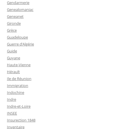
Gendarmerie
Genealomaniac
Geneanet
Gironde
Grèce
Guadeloupe
Guerre d’Algérie
Guide
Guyane
Haute-Vienne
Hérault
Ile de Réunion
Immigration
Indochine
Indre
Indre-et-Loire
INSEE
Insurection 1848
Inventaire