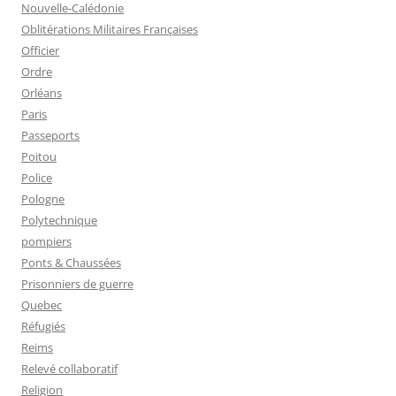
Nouvelle-Calédonie
Oblitérations Militaires Françaises
Officier
Ordre
Orléans
Paris
Passeports
Poitou
Police
Pologne
Polytechnique
pompiers
Ponts & Chaussées
Prisonniers de guerre
Quebec
Réfugiés
Reims
Relevé collaboratif
Religion