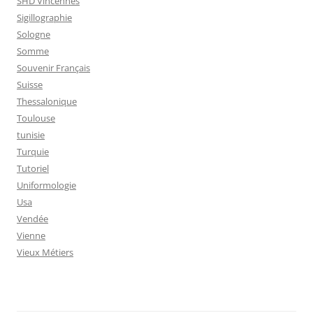
SHD Vincennes
Sigillographie
Sologne
Somme
Souvenir Français
Suisse
Thessalonique
Toulouse
tunisie
Turquie
Tutoriel
Uniformologie
Usa
Vendée
Vienne
Vieux Métiers