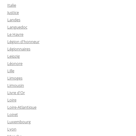
Italie
Justice
Landes
Languedoc
Le Havre
Légion d'honneur
Légionnaires
Leipzig
Léonore
Lille
Limoges
Limousin
Livre d'Or
Loire
Loire-Atlantique
Loiret
Luxembourg
Lyon