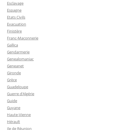
Esclavage
Espagne
Etats Civils
Evacuation
Finistère
Franc-Maçonnerie
Gallica
Gendarmerie
Genealomaniac
Geneanet
Gironde
Grèce
Guadeloupe
Guerre d’Algérie
Guide
Guyane
Haute-Vienne
Hérault
Ile de Réunion