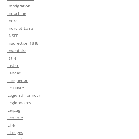
Immigration
Indochine
Indre
Indre-et-Loire
INSEE
Insurection 1848
Inventaire
Italie
Justice
Landes
Languedoc
Le Havre
Légion d'honneur
Légionnaires
Leipzig
Léonore
Lille
Limoges