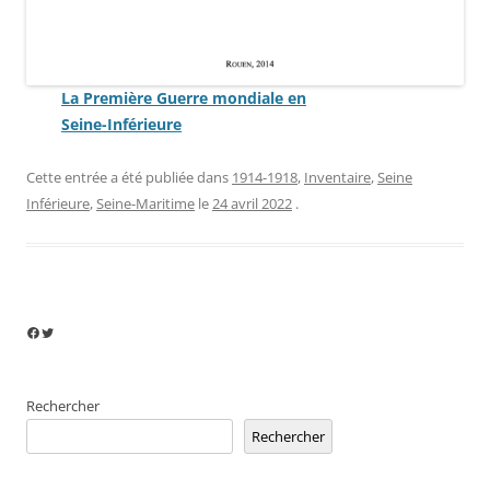
La Première Guerre mondiale en
Seine-Inférieure
Cette entrée a été publiée dans
1914-1918
,
Inventaire
,
Seine
Inférieure
,
Seine-Maritime
le
24 avril 2022
.
Facebook
Twitter
Rechercher
Rechercher