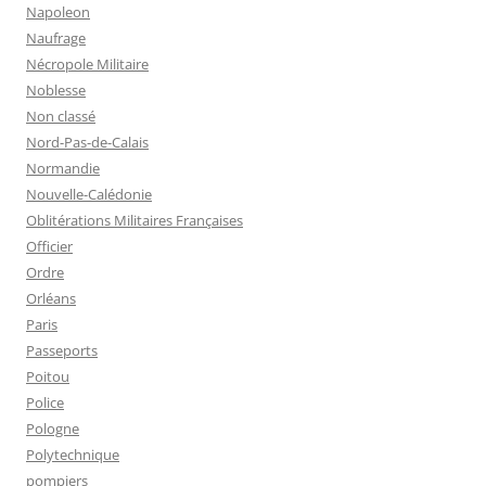
Napoleon
Naufrage
Nécropole Militaire
Noblesse
Non classé
Nord-Pas-de-Calais
Normandie
Nouvelle-Calédonie
Oblitérations Militaires Françaises
Officier
Ordre
Orléans
Paris
Passeports
Poitou
Police
Pologne
Polytechnique
pompiers