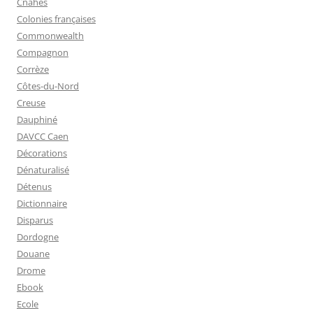
Cnahes
Colonies françaises
Commonwealth
Compagnon
Corrèze
Côtes-du-Nord
Creuse
Dauphiné
DAVCC Caen
Décorations
Dénaturalisé
Détenus
Dictionnaire
Disparus
Dordogne
Douane
Drome
Ebook
Ecole