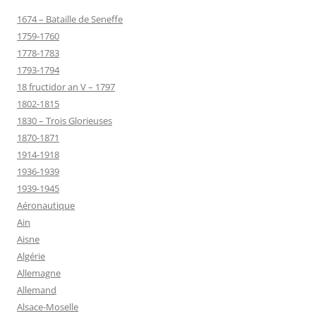
1674 – Bataille de Seneffe
1759-1760
1778-1783
1793-1794
18 fructidor an V – 1797
1802-1815
1830 – Trois Glorieuses
1870-1871
1914-1918
1936-1939
1939-1945
Aéronautique
Ain
Aisne
Algérie
Allemagne
Allemand
Alsace-Moselle