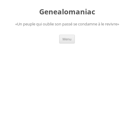
Aller
au
Genealomaniac
contenu
«Un peuple qui oublie son passé se condamne à le revivre»
Menu