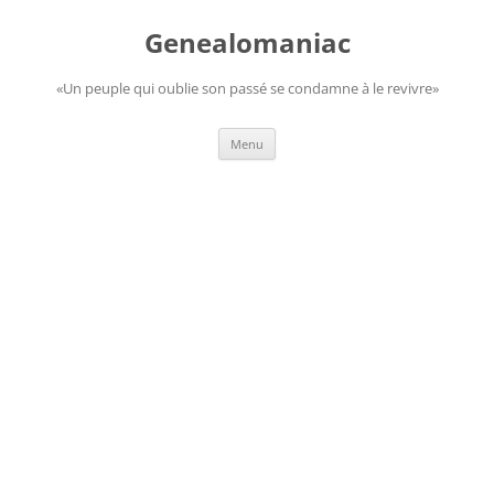
Aller
au
Genealomaniac
contenu
«Un peuple qui oublie son passé se condamne à le revivre»
Menu