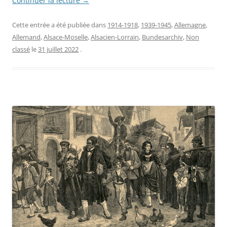
Continuer la lecture
→
Cette entrée a été publiée dans
1914-1918
,
1939-1945
,
Allemagne
,
Allemand
,
Alsace-Moselle
,
Alsacien-Lorrain
,
Bundesarchiv
,
Non
classé
le
31 juillet 2022
.