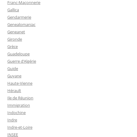
Franc-Maçonnerie
Gallica
Gendarmerie
Genealomaniac
Geneanet
Gironde
Grèce
Guadeloupe
Guerre d’Algérie
Guide
Guyane
Haute-Vienne
Hérault
Ile de Réunion
Immigration
Indochine
Indre
Indre-et-Loire
INSEE