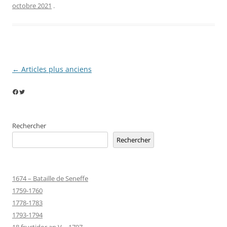
octobre 2021
.
Navigation
←
Articles plus anciens
des
Facebook
Twitter
articles
Rechercher
Rechercher
1674 – Bataille de Seneffe
1759-1760
1778-1783
1793-1794