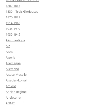
18 fructidor an V – 1797
1802-1815
1830 – Trois Glorieuses
1870-1871
1914-1918
1936-1939
1939-1945
Aéronautique
Ain
Aisne
Algérie
Allemagne
Allemand
Alsace-Moselle
Alsacien-Lorrain
Amiens
Ancien Régime
Angleterre
ANMT