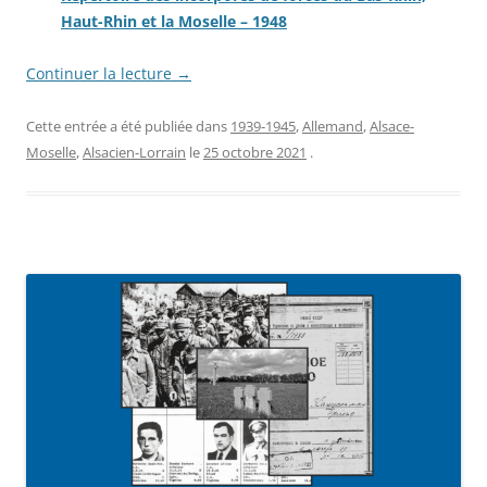
Haut-Rhin et la Moselle – 1948
Continuer la lecture
→
Cette entrée a été publiée dans
1939-1945
,
Allemand
,
Alsace-
Moselle
,
Alsacien-Lorrain
le
25 octobre 2021
.