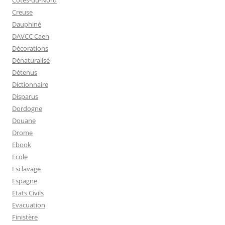
Côtes-du-Nord
Creuse
Dauphiné
DAVCC Caen
Décorations
Dénaturalisé
Détenus
Dictionnaire
Disparus
Dordogne
Douane
Drome
Ebook
Ecole
Esclavage
Espagne
Etats Civils
Evacuation
Finistère