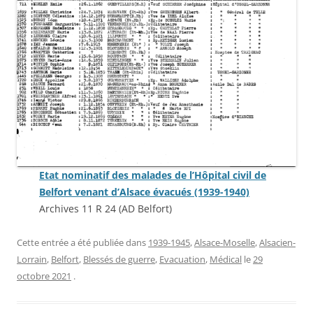
Etat nominatif des malades de l’Hôpital civil de
Belfort venant d’Alsace évacués (1939-1940)
Archives 11 R 24 (AD Belfort)
Cette entrée a été publiée dans
1939-1945
,
Alsace-Moselle
,
Alsacien-
Lorrain
,
Belfort
,
Blessés de guerre
,
Evacuation
,
Médical
le
29
octobre 2021
.