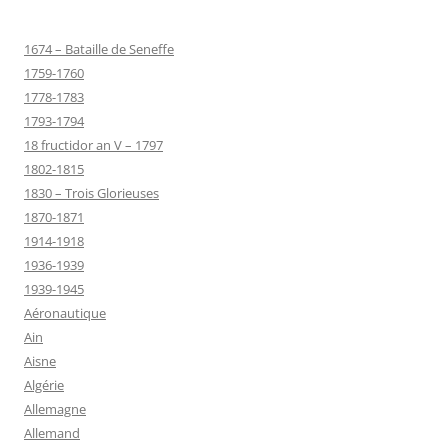
1674 – Bataille de Seneffe
1759-1760
1778-1783
1793-1794
18 fructidor an V – 1797
1802-1815
1830 – Trois Glorieuses
1870-1871
1914-1918
1936-1939
1939-1945
Aéronautique
Ain
Aisne
Algérie
Allemagne
Allemand