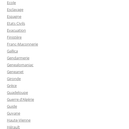
Ecole
Esclavage
Espagne
Etats Civils
Evacuation
Finistère
Franc-Maçonnerie
Gallica
Gendarmerie
Genealomaniac
Geneanet
Gironde
Grèce
Guadeloupe
Guerre d’Algérie
Guide
Guyane
Haute-Vienne
Hérault