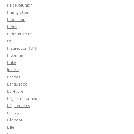
Ile de Réunion
Immigration
Indochine
Indre
Indre-et-Loire
INSEE
Insurection 1848
Inventaire
Italie
Justice
Landes
Languedoc
Le Havre
Légion d'honneur
Légionnaires
Leipzig
Léonore
Lille