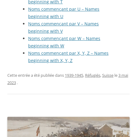
beginning with T
Noms commençant par U – Names
beginning with U
Noms commençant par V – Names
beginning with V
Noms commençant par W – Names
beginning with W
Noms commençant par X, Y, Z – Names
beginning with X, Y, Z
Cette entrée a été publiée dans
1939-1945
,
Réfugiés
,
Suisse
le
3 mai
2023
.