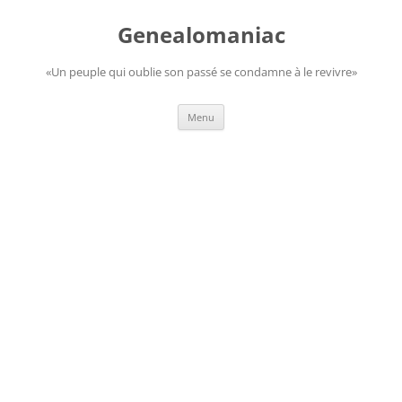
Aller
au
Genealomaniac
contenu
«Un peuple qui oublie son passé se condamne à le revivre»
Menu