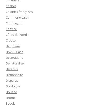
Cimetière
Cnahes
Colonies françaises
Commonwealth
Compagnon
Corrèze
Côtes-du-Nord
Creuse
Dauphiné
DAVCC Caen
Décorations
Dénaturalisé
Détenus
Dictionnaire
Disparus
Dordogne
Douane
Drome
Ebook