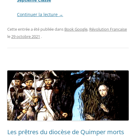
Continuer la lecture
→
Cette entrée a été publiée dans
Book Google
,
Révolution Française
le
29 octobre 2021
.
Les prêtres du diocèse de Quimper morts