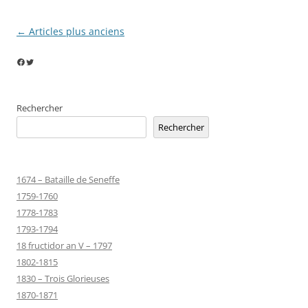
Navigation
←
Articles plus anciens
des
Facebook
Twitter
articles
Rechercher
Rechercher
1674 – Bataille de Seneffe
1759-1760
1778-1783
1793-1794
18 fructidor an V – 1797
1802-1815
1830 – Trois Glorieuses
1870-1871