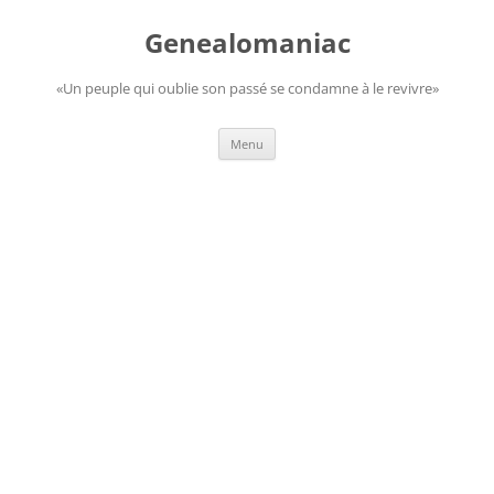
Aller
au
Genealomaniac
contenu
«Un peuple qui oublie son passé se condamne à le revivre»
Menu